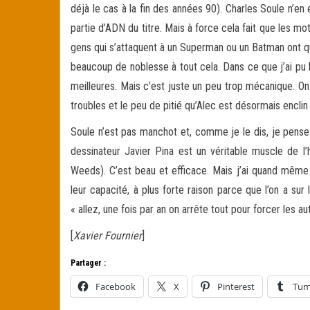
déjà le cas à la fin des années 90). Charles Soule n’e
partie d’ADN du titre. Mais à force cela fait que les m
gens qui s’attaquent à un Superman ou un Batman ont q
beaucoup de noblesse à tout cela. Dans ce que j’ai pu 
meilleures. Mais c’est juste un peu trop mécanique. On
troubles et le peu de pitié qu’Alec est désormais enclin
Soule n’est pas manchot et, comme je le dis, je pense
dessinateur Javier Pina est un véritable muscle de l’
Weeds). C’est beau et efficace. Mais j’ai quand même l
leur capacité, à plus forte raison parce que l’on a su
« allez, une fois par an on arrête tout pour forcer les
[
Xavier Fournier
]
Partager :
Facebook
X
Pinterest
Tum