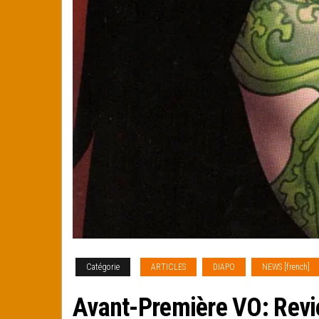
Catégorie
ARTICLES
DIAPO
NEWS [french]
Avant-Première VO: Rev