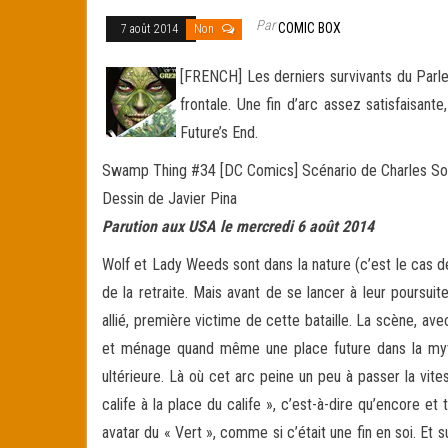
Par
COMIC BOX
7 août 2014
Non
[FRENCH] Les derniers survivants du Parle
frontale. Une fin d’arc assez satisfaisan
Future’s End.
Swamp Thing #34 [DC Comics] Scénario de Charles So
Dessin de Javier Pina
Parution aux USA le mercredi 6 août 2014
Wolf et Lady Weeds sont dans la nature (c’est le cas de 
de la retraite. Mais avant de se lancer à leur poursu
allié, première victime de cette bataille. La scène, av
et ménage quand même une place future dans la mytho
ultérieure. Là où cet arc peine un peu à passer la vit
calife à la place du calife », c’est-à-dire qu’encore 
avatar du « Vert », comme si c’était une fin en soi. Et s