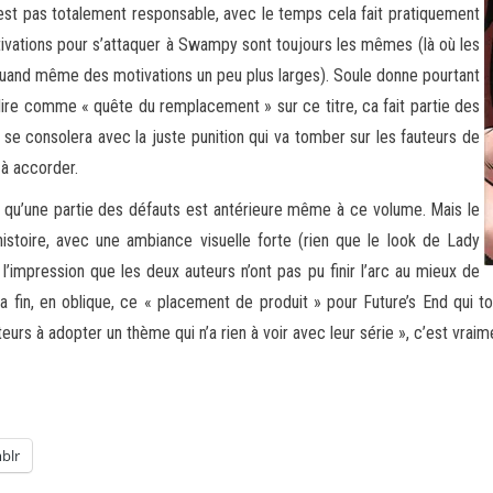
n est pas totalement responsable, avec le temps cela fait pratiquement
otivations pour s’attaquer à Swampy sont toujours les mêmes (là où les
uand même des motivations un peu plus larges). Soule donne pourtant
lire comme « quête du remplacement » sur ce titre, ca fait partie des
 se consolera avec la juste punition qui va tomber sur les fauteurs de
 à accorder.
 qu’une partie des défauts est antérieure même à ce volume. Mais le
histoire, avec une ambiance visuelle forte (rien que le look de Lady
’impression que les deux auteurs n’ont pas pu finir l’arc au mieux de
r la fin, en oblique, ce « placement de produit » pour Future’s End q
 auteurs à adopter un thème qui n’a rien à voir avec leur série », c’es
blr