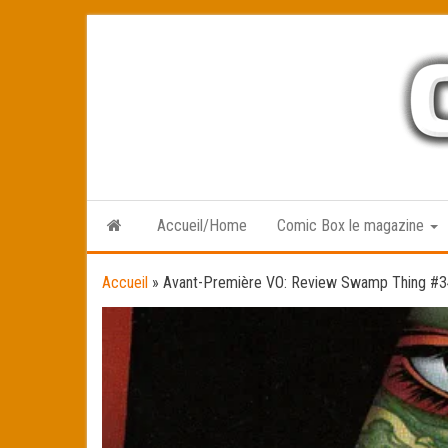
Skip
to
the
content
Accueil/Home
Comic Box le magazine
Accueil
»
Avant-Première VO: Review Swamp Thing #3