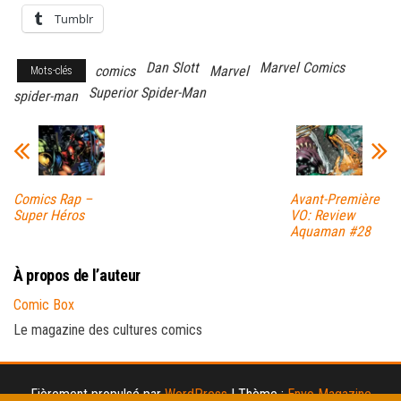
Tumblr
Dan Slott
Marvel Comics
comics
Marvel
Mots-clés
Superior Spider-Man
spider-man
Comics Rap –
Avant-Première
Super Héros
VO: Review
Aquaman #28
À propos de l’auteur
Comic Box
Le magazine des cultures comics
Fièrement propulsé par
WordPress
|
Thème :
Envo Magazine