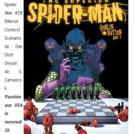
Spider-
Man #28
[Marvel
Comics]
Scénario
de Dan
Slott
Dessin
de G.
Camunco
li
Parution
aux USA
le
mercredi
26