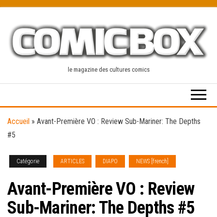
Skip
to
the
content
le magazine des cultures comics
Accueil
»
Avant-Première VO : Review Sub-Mariner: The Depths
#5
Catégorie
ARTICLES
DIAPO
NEWS [french]
Avant-Première VO : Review
Sub-Mariner: The Depths #5