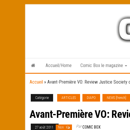
Skip
to
the
content
Accueil/Home
Comic Box le magazine
Accueil
»
Avant-Première VO: Review Justice Society 
Catégorie
ARTICLES
DIAPO
NEWS [french]
Avant-Première VO: Revi
Par
COMIC BOX
27 août 2011
Non