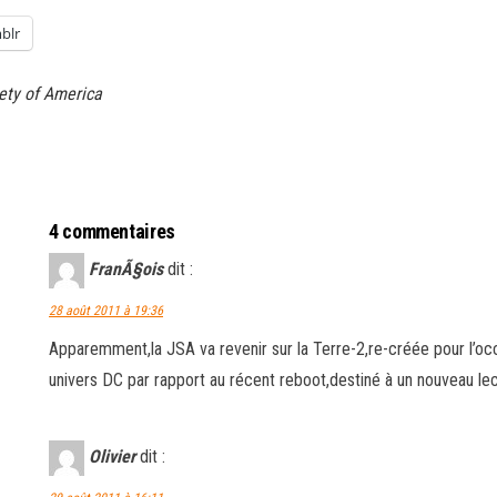
blr
ety of America
4 commentaires
FranÃ§ois
dit :
28 août 2011 à 19:36
Apparemment,la JSA va revenir sur la Terre-2,re-créée pour l’oc
univers DC par rapport au récent reboot,destiné à un nouveau le
Olivier
dit :