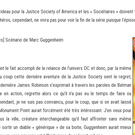
ideau pour la Justice Society of America et les « Sociétaires » doivent
éros, cependant, ne vivra pas pour voir la
fin de la série puisque l’épis
cs] Scénario de Marc Guggenheim
t le fait accompli de la relance de l’univers DC et donc, par la même
Du coup cette dernière aventure de la Justice Society sent le regret,
e dernière James Robinson s’exprimait à travers les paroles de Batman
 en action, regrette alors ce qu’il n’a pas eu le temps de faire ou
endant, je ne suis pas convaincu, pour le coup, que si on avait laissé
nument Point aurait forcément été très intéressant. J’en veux pour
us la ville, créature interchangeable qu’il faut affronter sans même
e sortir un diable « générique » de sa boite, Guggenheim aurait mieux