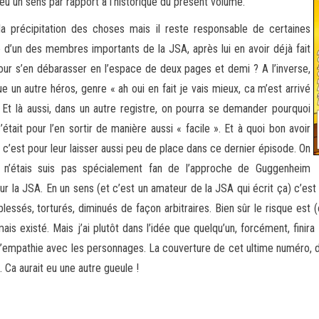
eu un sens par rapport à l’historique du présent volume.
a précipitation des choses mais il reste responsable de certaines
d’un des membres importants de la JSA, après lui en avoir déjà fait
ur s’en débarasser en l’espace de deux pages et demi ? A l’inverse,
un autre héros, genre « ah oui en fait je vais mieux, ca m’est arrivé
t là aussi, dans un autre registre, on pourra se demander pourquoi
tait pour l’en sortir de manière aussi « facile ». Et à quoi bon avoir
’est pour leur laisser aussi peu de place dans ce dernier épisode. On
e n’étais suis pas spécialement fan de l’approche de Guggenheim
sur la JSA. En un sens (et c’est un amateur de la JSA qui écrit ça) c’est
blessés, torturés, diminués de façon arbitraires. Bien sûr le risque est
ais existé. Mais j’ai plutôt dans l’idée que quelqu’un, forcément, finir
’empathie avec les personnages. La couverture de cet ultime numéro, d’a
Ca aurait eu une autre gueule !