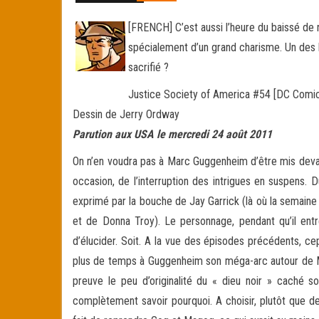
[FRENCH] C’est aussi l’heure du baissé de r
spécialement d’un grand charisme. Un des h
sacrifié ?
Justice Society of America #54 [DC Comi
Dessin de Jerry Ordway
Parution aux USA le mercredi 24 août 2011
On n’en voudra pas à Marc Guggenheim d’être mis devan
occasion, de l’interruption des intrigues en suspens. 
exprimé par la bouche de Jay Garrick (là où la semain
et de Donna Troy). Le personnage, pendant qu’il entre
d’élucider. Soit. A la vue des épisodes précédents, cep
plus de temps à Guggenheim son méga-arc autour de Mo
preuve le peu d’originalité du « dieu noir » caché so
complètement savoir pourquoi. A choisir, plutôt que d