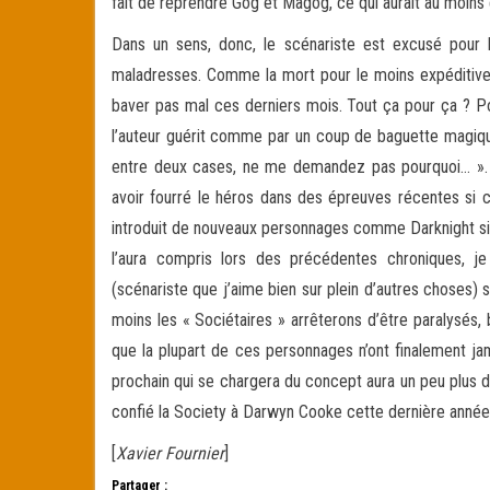
fait de reprendre Gog et Magog, ce qui aurait au moins 
Dans un sens, donc, le scénariste est excusé pour l
maladresses. Comme la mort pour le moins expéditive 
baver pas mal ces derniers mois. Tout ça pour ça ? Po
l’auteur guérit comme par un coup de baguette magique 
entre deux cases, ne me demandez pas pourquoi… ». E
avoir fourré le héros dans des épreuves récentes si c’é
introduit de nouveaux personnages comme Darknight si c
l’aura compris lors des précédentes chroniques, j
(scénariste que j’aime bien sur plein d’autres choses) 
moins les « Sociétaires » arrêterons d’être paralysés, 
que la plupart de ces personnages n’ont finalement jam
prochain qui se chargera du concept aura un peu plus d
confié la Society à Darwyn Cooke cette dernière année. 
[
Xavier Fournier
]
Partager :