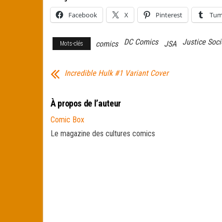
Facebook
X
Pinterest
Tum
DC Comics
Justice Soci
comics
JSA
Mots-clés
Incredible Hulk #1 Variant Cover
À propos de l’auteur
Comic Box
Le magazine des cultures comics