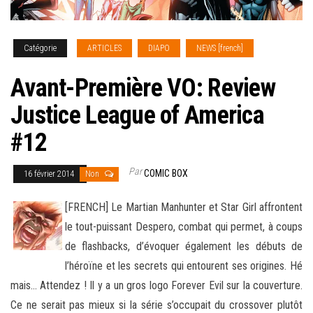
Catégorie
ARTICLES
DIAPO
NEWS [french]
Avant-Première VO: Review
Justice League of America
#12
Par
COMIC BOX
16 février 2014
Non
[FRENCH] Le Martian Manhunter et Star Girl affrontent
le tout-puissant Despero, combat qui permet, à coups
de flashbacks, d’évoquer également les débuts de
l’héroïne et les secrets qui entourent ses origines. Hé
mais… Attendez ! Il y a un gros logo Forever Evil
sur la couverture.
Ce ne serait pas mieux si la série s’occupait du crossover plutôt