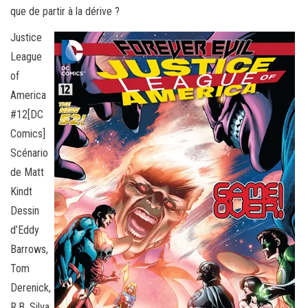
que de partir à la dérive ?
Justice
League
of
America
#12[DC
Comics]
Scénario
de Matt
Kindt
Dessin
d’Eddy
Barrows,
Tom
Derenick,
R.B. Silva