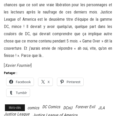
chances que ce soit une vraie libération pour les personnages et
les lecteurs après le naufrage de ces derniers mois. Justice
League of America est le deuxième titre d’équipe de la gamme
DC, mince ! Il devrait y avoir quelqu’un, quelque part dans les
couloirs de DC, qui devrait comprendre que ça implique autre
chose que ce morne contenu pendant 5 mois. « Game Over » dit la
couverture. Et j’aurais envie de répondre « ah oui, vite, qu’on en
finisse ! ». Parce que là…
[
Xavier Fournier
]
Partager :
Facebook
X
Pinterest
Tumblr
DC Comics
Forever Evil
comics
DCnU
JLA
Mots-clés
Justice League
Justice League of America