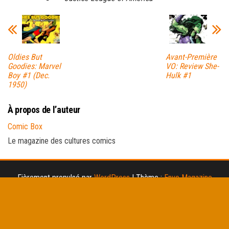
Oldies But
Avant-Première
Goodies: Marvel
VO: Review She-
Boy #1 (Dec.
Hulk #1
1950)
À propos de l’auteur
Comic Box
Le magazine des cultures comics
Fièrement propulsé par
WordPress
|
Thème :
Envo Magazine