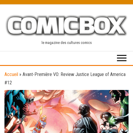
Skip
to
the
content
le magazine des cultures comics
Accueil
»
Avant-Première VO: Review Justice League of America
#12