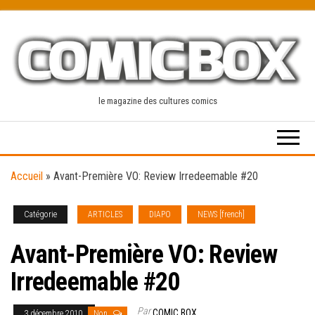
Skip
to
the
content
le magazine des cultures comics
Accueil
»
Avant-Première VO: Review Irredeemable #20
Catégorie
ARTICLES
DIAPO
NEWS [french]
Avant-Première VO: Review
Irredeemable #20
Par
COMIC BOX
3 décembre 2010
Non