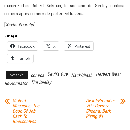
manière d’un Robert Kirkman, le scénario de Seeley continue
numéro après numéro de porter cette série.
[
Xavier Fournier
]
Partager :
Facebook
X
Pinterest
Tumblr
Devil's Due
Herbert West
comics
Hack/Slash
Mots-clés
Tim Seeley
Re-Animator
Violent
Avant-Première
Messiahs: The
VO : Review
Book Of Job
Sheena: Dark
Back To
Rising #1
Bookshelves