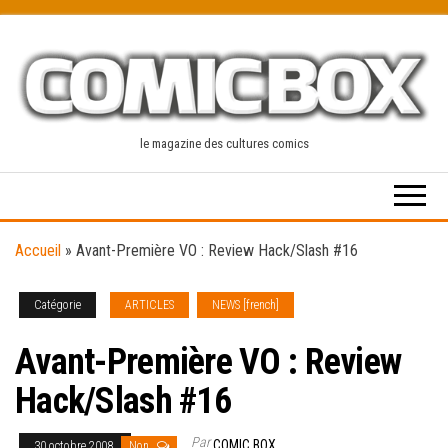
Skip
to
the
content
le magazine des cultures comics
Accueil
»
Avant-Première VO : Review Hack/Slash #16
Catégorie
ARTICLES
NEWS [french]
Avant-Première VO : Review
Hack/Slash #16
Par
COMIC BOX
30 octobre 2008
Non