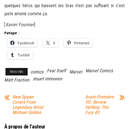
quelques héros qui baissent les bras n’est pas suffisant si c’est
juste amené comme ça.
[
Xavier Fournier
]
Partager :
Facebook
X
Pinterest
Tumblr
Fear Itself
Marvel Comics
comics
Marvel
Mots-clés
stuart immonen
Matt Fraction
New Spawn
Avant-Première
Covers From
VO: Review
Legendary Artist
Hellboy: The
Michael Golden
Fury #3
À propos de l’auteur