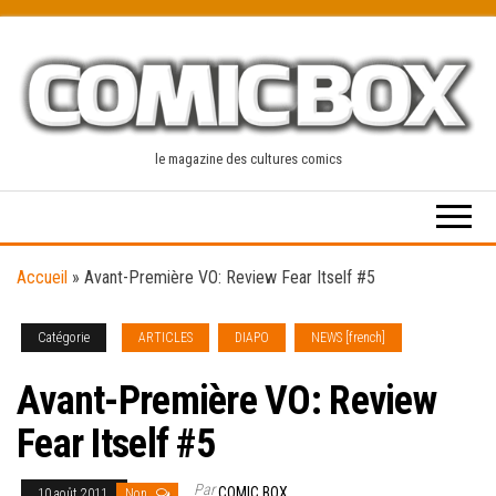
Skip
to
the
content
le magazine des cultures comics
Accueil
»
Avant-Première VO: Review Fear Itself #5
Catégorie
ARTICLES
DIAPO
NEWS [french]
Avant-Première VO: Review
Fear Itself #5
Par
COMIC BOX
10 août 2011
Non