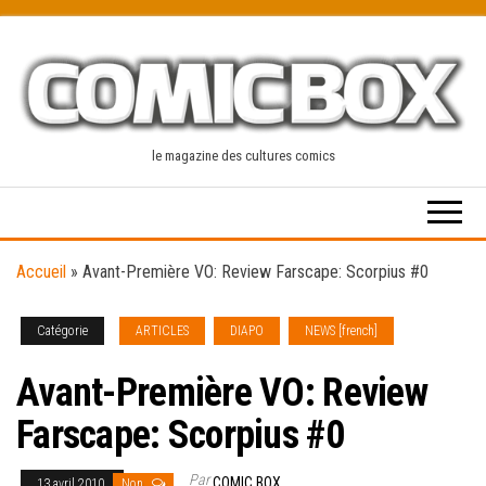
Skip
to
the
content
le magazine des cultures comics
Accueil
»
Avant-Première VO: Review Farscape: Scorpius #0
Catégorie
ARTICLES
DIAPO
NEWS [french]
Avant-Première VO: Review
Farscape: Scorpius #0
Par
COMIC BOX
13 avril 2010
Non