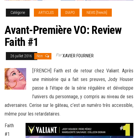
Catégorie
ARTICLES
DIAPO
NEWS [french]
Avant-Première VO: Review
Faith #1
Par
XAVIER FOURNIER
26 juillet 2016
Non
[FRENCH] Faith est de retour chez Valiant. Après
une minisérie qui a fait ses preuves, Jody Houser
passe à l’étape de la série régulière et développe
l’univers du personnage, y compris au niveau de ses
adversaires. Cerise sur le gâteau, c’est un numéro très accessible,
même pour les
retardataires.
Faith
#1