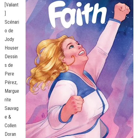
[Valiant
]
Scénari
o de
Jody
Houser
Dessin
s de
Pere
Pérez,
Margue
rite
Sauvag
e &
Collen
Doran