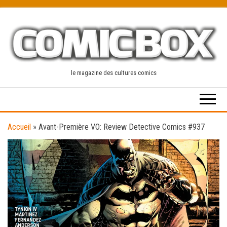
Skip
to
the
content
le magazine des cultures comics
Accueil
»
Avant-Première VO: Review Detective Comics #937