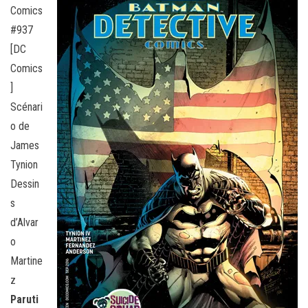
Comics
#937
[DC
Comics
]
Scénari
o de
James
Tynion
Dessin
s
d’Alvar
o
Martine
z
Paruti