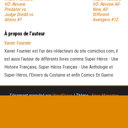
VO: Review
VO: Review All-
Predator vs.
New, All-
Judge Dredd vs.
Different
Aliens #1
Avengers #12
À propos de l’auteur
Xavier Fournier
Xavier Fournier est l'un des rédacteurs du site comicbox.com, il
est aussi l'auteur de différents livres comme Super-Héros - Une
Histoire Française, Super-Héros Français - Une Anthologie et
Super-Héros, l'Envers du Costume et enfin Comics En Guerre.
Fièrement propulsé par
WordPress
|
Thème :
Envo Magazine