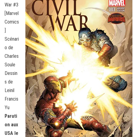
War #3
[Marvel
Comics
]
Scénari
o de
Charles
Soule
Dessin
s de
Leinil
Francis
Yu
Paruti
on aux
USA le