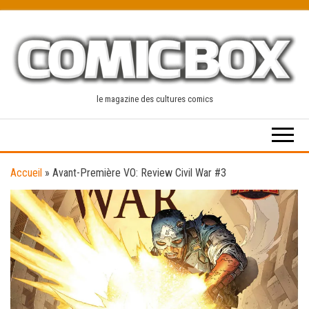
Skip
to
the
content
le magazine des cultures comics
Accueil
»
Avant-Première VO: Review Civil War #3