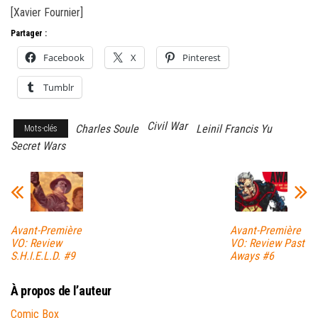
[Xavier Fournier]
Partager :
Facebook
X
Pinterest
Tumblr
Civil War
Charles Soule
Leinil Francis Yu
Mots-clés
Secret Wars
Avant-Première
Avant-Première
VO: Review
VO: Review Past
S.H.I.E.L.D. #9
Aways #6
À propos de l’auteur
Comic Box