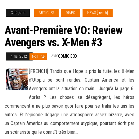
Catégorie
ARTICLES
DIAPO
NEWS [french]
Avant-Première VO: Review
Avengers vs. X-Men #3
Par
COMIC BOX
4 mai 2012
Non
[FRENCH] Tandis que Hope a pris la fuite, les X-Men
d’Utopia se sont rendus. Captain America et les
Avengers ont la situation en main… Jusqu’à la page 6.
Après ? Les choses se désagrègent, les héros
commençent à ne plus savoir quoi faire pour se trahir les uns
les
autres. Et l’épisode dégage une atmosphère assez bizarre, avec
un Captain America au comportement atypique, pourtant écrit par
un scénariste qui le connaît très bien…