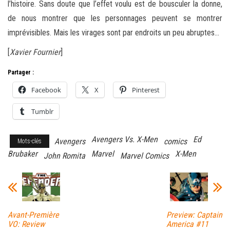
l’histoire. Sans doute que l’effet voulu est de bousculer la donne,
de nous montrer que les personnages peuvent se montrer
imprévisibles. Mais les virages sont par endroits un peu abruptes…
[
Xavier Fournier
]
Partager :
Facebook
X
Pinterest
Tumblr
Avengers Vs. X-Men
Ed
Avengers
comics
Mots-clés
Brubaker
Marvel
X-Men
John Romita
Marvel Comics
Avant-Première
Preview: Captain
VO: Review
America #11