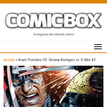
Skip
to
the
content
le magazine des cultures comics
Accueil
»
Avant-Première VO: Review Avengers vs. X-Men #3