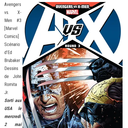
Avengers
vs. X-
Men #3
[Marvel
Comics]
Scénario
d’Ed
Brubaker
Dessins
de John
Romita
Jr.
Sorti aux
USA le
mercredi
2 mai