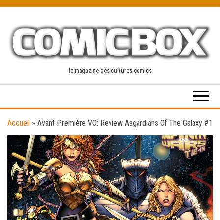
Skip
to
the
content
le magazine des cultures comics
Accueil
»
Avant-Première VO: Review Asgardians Of The Galaxy #1