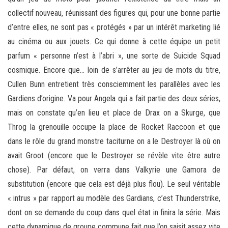
collectif nouveau, réunissant des figures qui, pour une bonne partie
d’entre elles, ne sont pas « protégés » par un intérêt marketing lié
au cinéma ou aux jouets. Ce qui donne à cette équipe un petit
parfum « personne n’est à l’abri », une sorte de Suicide Squad
cosmique. Encore que… loin de s’arrêter au jeu de mots du titre,
Cullen Bunn entretient très consciemment les parallèles avec les
Gardiens d’origine. Va pour Angela qui a fait partie des deux séries,
mais on constate qu’en lieu et place de Drax on a Skurge, que
Throg la grenouille occupe la place de Rocket Raccoon et que
dans le rôle du grand monstre taciturne on a le Destroyer là où on
avait Groot (encore que le Destroyer se révèle vite être autre
chose). Par défaut, on verra dans Valkyrie une Gamora de
substitution (encore que cela est déjà plus flou). Le seul véritable
« intrus » par rapport au modèle des Gardians, c’est Thunderstrike,
dont on se demande du coup dans quel état in finira la série. Mais
cette dynamique de groupe commune fait que l’on saisit assez vite