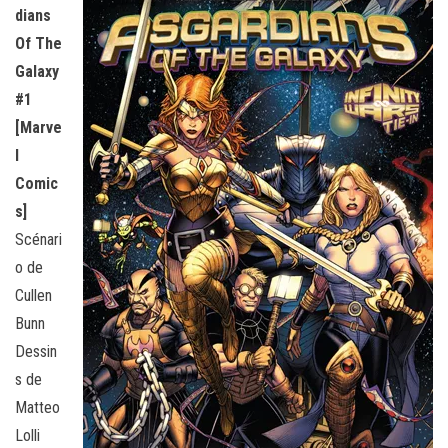
dians
Of The
Galaxy
#1
[Marve
l
Comic
s]
Scénari
o de
Cullen
Bunn
Dessin
s de
Matteo
Lolli