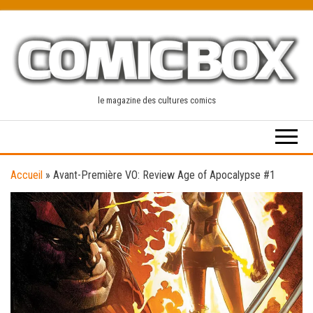
Skip
to
the
content
le magazine des cultures comics
Accueil
»
Avant-Première VO: Review Age of Apocalypse #1