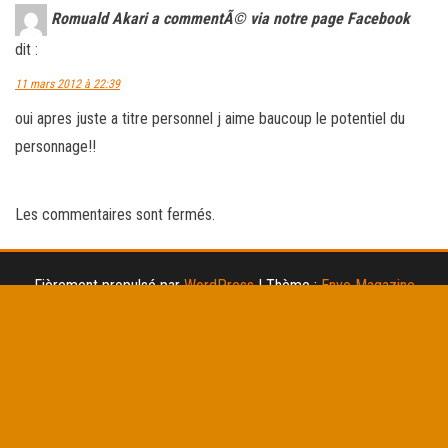
Romuald Akari a commentÃ© via notre page Facebook
dit :
11 mars 2012 à 22:39
oui apres juste a titre personnel j aime baucoup le potentiel du
personnage!!
Les commentaires sont fermés.
Fièrement propulsé par
WordPress
|
Thème :
Envo Magazine