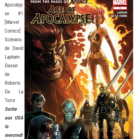
Apocalyp
se #1
[Marvel
Comics]
Scénario
de David
Lapham
Dessin
de
Roberto
De La
Torre
Sortie
aux USA
le
mercredi