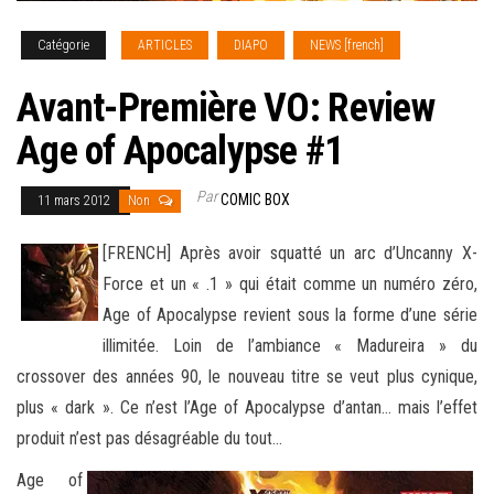
Catégorie
ARTICLES
DIAPO
NEWS [french]
Avant-Première VO: Review
Age of Apocalypse #1
Par
COMIC BOX
11 mars 2012
Non
[FRENCH] Après avoir squatté un arc d’Uncanny X-
Force et un « .1 » qui était comme un numéro zéro,
Age of Apocalypse revient sous la forme d’une série
illimitée. Loin de l’ambiance « Madureira » du
crossover des années 90, le nouveau titre se veut
plus cynique,
plus « dark ». Ce n’est l’Age of Apocalypse d’antan… mais l’effet
produit n’est pas désagréable du tout…
Age of