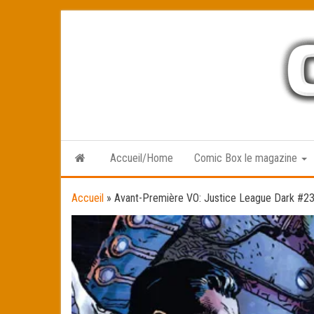
Skip
to
the
content
Accueil/Home
Comic Box le magazine
Accueil
»
Avant-Première VO: Justice League Dark #2