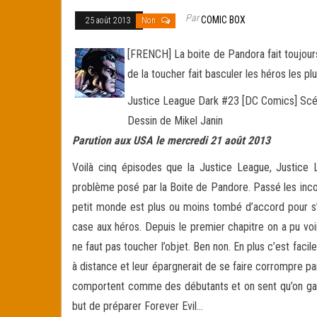
Par
COMIC BOX
25 août 2013
Non
[FRENCH] La boite de Pandora fait toujours 
de la toucher fait basculer les héros les 
Justice League Dark #23 [DC Comics] Scé
Dessin de Mikel Janin
Parution aux USA le mercredi 21 août 2013
Voilà cinq épisodes que la Justice League, Justice
problème posé par la Boite de Pandore. Passé les incon
petit monde est plus ou moins tombé d’accord pour s’a
case aux héros. Depuis le premier chapitre on a pu vo
ne faut pas toucher l’objet. Ben non. En plus c’est faci
à distance et leur épargnerait de se faire corrompre pa
comportent comme des débutants et on sent qu’on gagn
but de préparer Forever Evil…