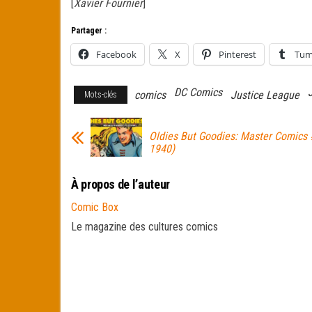
[
Xavier Fournier
]
Partager :
Facebook
X
Pinterest
Tum
DC Comics
comics
Justice League
Mots-clés
Oldies But Goodies: Master Comics 
1940)
À propos de l’auteur
Comic Box
Le magazine des cultures comics