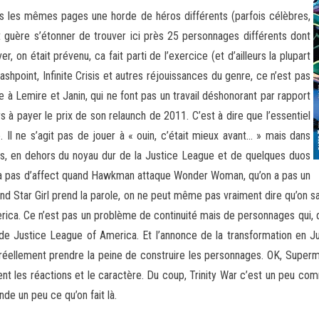
ns les mêmes pages une horde de héros différents (parfois célèbres,
 guère s’étonner de trouver ici près 25 personnages différents dont
r, on était prévenu, ca fait parti de l’exercice (et d’ailleurs la plupart
shpoint, Infinite Crisis et autres réjouissances du genre, ce n’est pas
e à Lemire et Janin, qui ne font pas un travail déshonorant par rapport
 à payer le prix de son relaunch de 2011. C’est à dire que l’essentiel
 Il ne s’agit pas de jouer à « ouin, c’était mieux avant… » mais dans
as, en dehors du noyau dur de la Justice League et de quelques duos
’y a pas d’affect quand Hawkman attaque Wonder Woman, qu’on a pas un
Star Girl prend la parole, on ne peut même pas vraiment dire qu’on sait 
ica. Ce n’est pas un problème de continuité mais de personnages qui, d
 de Justice League of America. Et l’annonce de la transformation en J
a réellement prendre la peine de construire les personnages. OK, Sup
ent les réactions et le caractère. Du coup, Trinity War c’est un peu c
de un peu ce qu’on fait là.