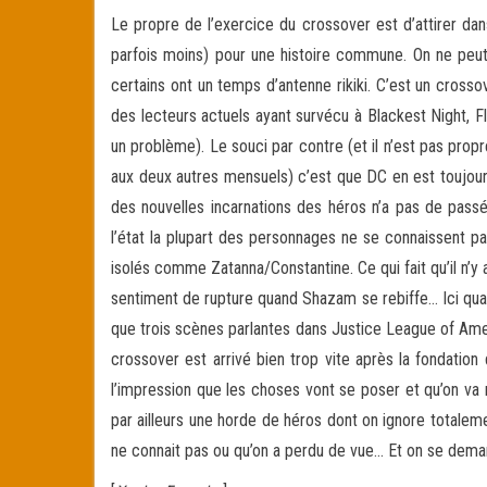
Le propre de l’exercice du crossover est d’attirer da
parfois moins) pour une histoire commune. On ne peut
certains ont un temps d’antenne rikiki. C’est un crossove
des lecteurs actuels ayant survécu à Blackest Night, Fla
un problème). Le souci par contre (et il n’est pas propr
aux deux autres mensuels) c’est que DC en est toujours
des nouvelles incarnations des héros n’a pas de passé.
l’état la plupart des personnages ne se connaissent p
isolés comme Zatanna/Constantine. Ce qui fait qu’il n
sentiment de rupture quand Shazam se rebiffe… Ici quand 
que trois scènes parlantes dans Justice League of Amer
crossover est arrivé bien trop vite après la fondation
l’impression que les choses vont se poser et qu’on v
par ailleurs une horde de héros dont on ignore totalem
ne connait pas ou qu’on a perdu de vue… Et on se deman