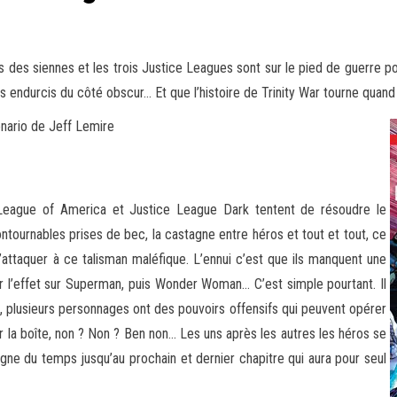
des siennes et les trois Justice Leagues sont sur le pied de guerre pour
plus endurcis du côté obscur… Et que l’histoire de Trinity War tourne qu
nario de Jeff Lemire
 League of America et Justice League Dark tentent de résoudre le
tournables prises de bec, la castagne entre héros et tout et tout, ce
ttaquer à ce talisman maléfique. L’ennui c’est que ils manquent une
ir l’effet sur Superman, puis Wonder Woman… C’est simple pourtant. Il
le, plusieurs personnages ont des pouvoirs offensifs qui peuvent opérer
r la boîte, non ? Non ? Ben non… Les uns après les autres les héros se
e du temps jusqu’au prochain et dernier chapitre qui aura pour seul