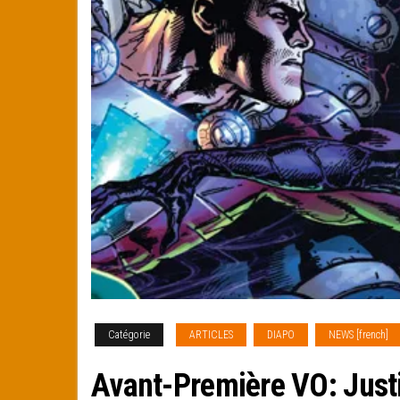
Catégorie
ARTICLES
DIAPO
NEWS [french]
Avant-Première VO: Just