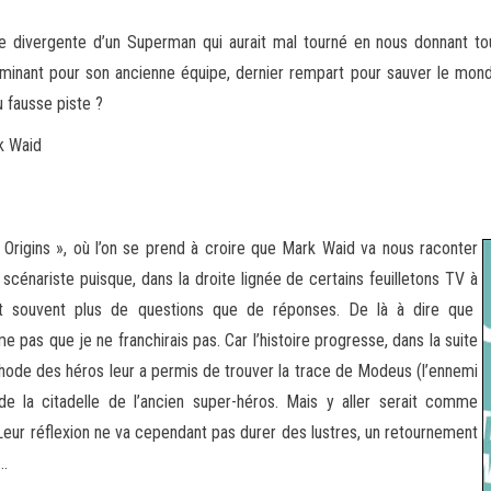
e divergente d’un Superman qui aurait mal tourné en nous donnant to
minant pour son ancienne équipe, dernier
rempart pour sauver le monde
u fausse piste ?
k Waid
igins », où l’on se prend à croire que Mark Waid va nous raconter
 scénariste puisque, dans la droite lignée de certains feuilletons TV à
t souvent plus de questions que de réponses. De là à dire que
pas que je ne franchirais pas. Car l’histoire progresse, dans la suite
de des héros leur a permis de trouver la trace de Modeus (l’ennemi
e la citadelle de l’ancien super-héros. Mais y aller serait comme
 Leur réflexion ne va cependant pas durer des lustres, un retournement
e…