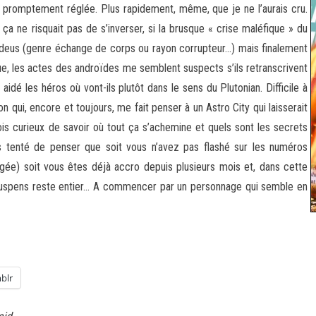
st promptement réglée. Plus rapidement, même, que je ne l’aurais cru.
ça ne risquait pas de s’inverser, si la brusque « crise maléfique » du
Modeus (genre échange de corps ou rayon corrupteur…) mais finalement
ue, les actes des androïdes me semblent suspects s’ils retranscrivent
aidé les héros où vont-ils plutôt dans le sens du Plutonian. Difficile à
n qui, encore et toujours, me fait penser à un Astro City qui laisserait
fois curieux de savoir où tout ça s’achemine et quels sont les secrets
is tenté de penser que soit vous n’avez pas flashé sur les numéros
gée) soit vous êtes déjà accro depuis plusieurs mois et, dans cette
 le suspens reste entier… A commencer par un personnage qui semble en
blr