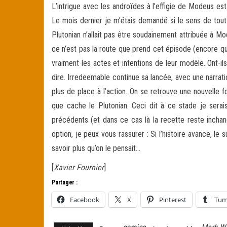
L’intrigue avec les androïdes à l’effigie de Modeus e
Le mois dernier je m’étais demandé si le sens de tout 
Plutonian n’allait pas être soudainement attribuée à 
ce n’est pas la route que prend cet épisode (encore q
vraiment les actes et intentions de leur modèle. Ont-ils 
dire. Irredeemable continue sa lancée, avec une narratio
plus de place à l’action. On se retrouve une nouvelle 
que cache le Plutonian. Ceci dit à ce stade je sera
précédents (et dans ce cas là la recette reste inchan
option, je peux vous rassurer : Si l’histoire avance,
savoir plus qu’on le pensait…
[
Xavier Fournier
]
Partager :
Facebook
X
Pinterest
Tum