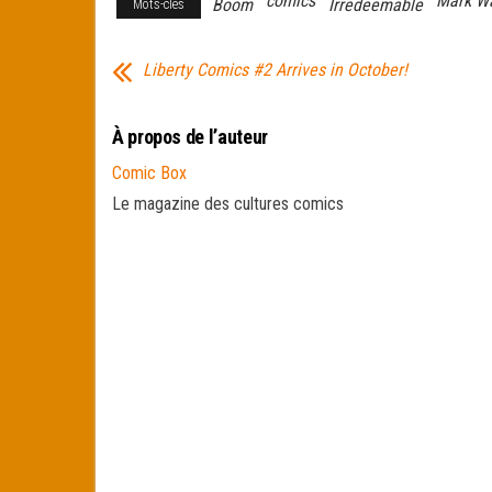
comics
Mark W
Boom
Irredeemable
Mots-clés
Liberty Comics #2 Arrives in October!
À propos de l’auteur
Comic Box
Le magazine des cultures comics