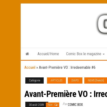
Skip
to
the
content
Accueil/Home
Comic Box le magazine
Accueil
»
Avant-Première VO : Irredeemable #6
Catégorie
ARTICLES
DIAPO
NEWS [french]
Avant-Première VO : Irr
Par
COMIC BOX
30 août 2009
Non