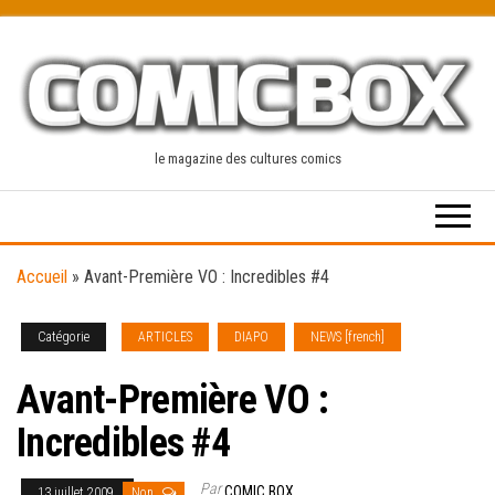
Skip
to
the
content
le magazine des cultures comics
Accueil
»
Avant-Première VO : Incredibles #4
Catégorie
ARTICLES
DIAPO
NEWS [french]
Avant-Première VO :
Incredibles #4
Par
COMIC BOX
13 juillet 2009
Non