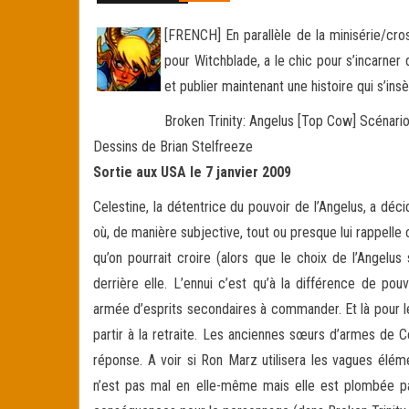
[FRENCH] En parallèle de la minisérie/cr
pour Witchblade, a le chic pour s’incarn
et publier maintenant une histoire qui s’in
Broken Trinity: Angelus [Top Cow] Scénar
Dessins de Brian Stelfreeze
Sortie aux USA le 7 janvier 2009
Celestine, la détentrice du pouvoir de l’Angelus, a décid
où, de manière subjective, tout ou presque lui rappelle c
qu’on pourrait croire (alors que le choix de l’Angelus 
derrière elle. L’ennui c’est qu’à la différence de 
armée d’esprits secondaires à commander. Et là pour le
partir à la retraite. Les anciennes sœurs d’armes de 
réponse. A voir si Ron Marz utilisera les vagues élém
n’est pas mal en elle-même mais elle est plombée par