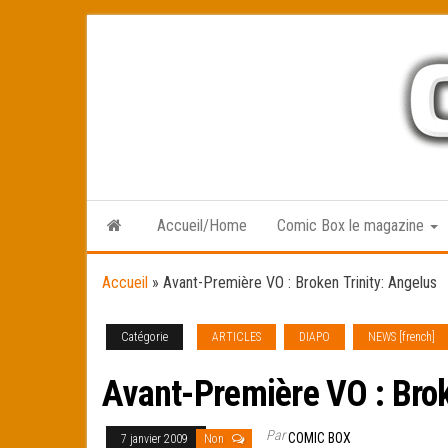
Skip
to
the
content
Accueil/Home
Comic Box le magazine
Accueil
»
Avant-Première VO : Broken Trinity: Angelus
Catégorie
ARTICLES
DIAPO
NEWS [french]
Avant-Première VO : Brok
Par
COMIC BOX
7 janvier 2009
Non