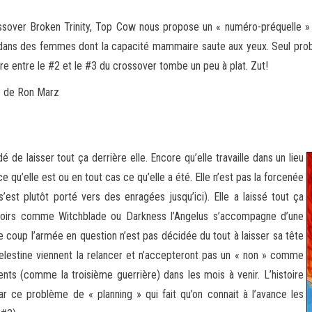
ossover Broken Trinity, Top Cow nous propose un « numéro-préquelle »
er dans des femmes dont la capacité mammaire
saute aux yeux. Seul pro
sère entre le #2 et le #3 du crossover tombe un peu à plat. Zut!
io de Ron Marz
é de laisser tout ça derrière elle. Encore qu’elle travaille dans un lieu
e qu’elle est ou en tout cas ce qu’elle a été. Elle n’est pas la forcenée
s’est plutôt porté vers des enragées jusqu’ici). Elle a laissé tout ça
pouvoirs comme Witchblade ou Darkness l’Angelus s’accompagne d’une
 coup l’armée en question n’est pas décidée du tout à laisser sa tête
Celestine viennent la relancer et n’accepteront pas un « non » comme
ents (comme la troisième guerrière) dans les mois à venir. L’histoire
 ce problème de « planning » qui fait qu’on connait à l’avance les