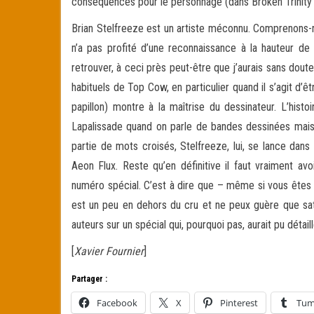
conséquences pour le personnage (dans Broken Trinity 
Brian Stelfreeze est un artiste méconnu. Comprenons-no
n’a pas profité d’une reconnaissance à la hauteur de 
retrouver, à ceci près peut-être que j’aurais sans dout
habituels de Top Cow, en particulier quand il s’agit d’
papillon) montre à la maîtrise du dessinateur. L’histo
Lapalissade quand on parle de bandes dessinées mais 
partie de mots croisés, Stelfreeze, lui, se lance dan
Aeon Flux. Reste qu’en définitive il faut vraiment av
numéro spécial. C’est à dire que – même si vous êtes 
est un peu en dehors du cru et ne peux guère que sati
auteurs sur un spécial qui, pourquoi pas, aurait pu détai
[
Xavier Fournier
]
Partager :
Facebook
X
Pinterest
Tum