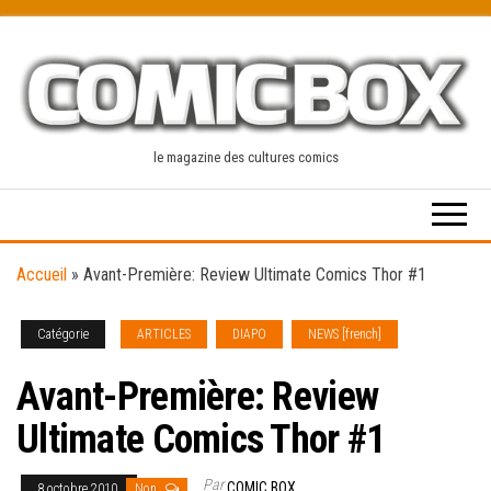
Skip
to
the
content
le magazine des cultures comics
Accueil
»
Avant-Première: Review Ultimate Comics Thor #1
Catégorie
ARTICLES
DIAPO
NEWS [french]
Avant-Première: Review
Ultimate Comics Thor #1
Par
COMIC BOX
8 octobre 2010
Non