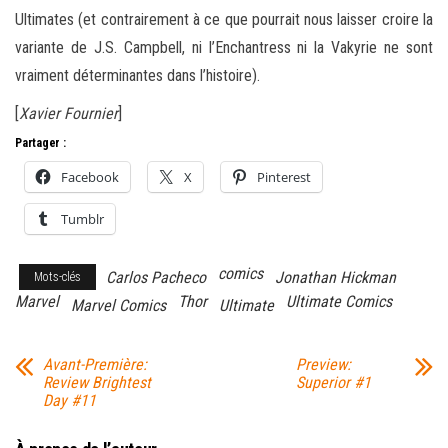
Ultimates (et contrairement à ce que pourrait nous laisser croire la
variante de J.S. Campbell, ni l’Enchantress ni la Vakyrie ne sont
vraiment déterminantes dans l’histoire).
[
Xavier Fournier
]
Partager :
Facebook
X
Pinterest
Tumblr
comics
Carlos Pacheco
Jonathan Hickman
Mots-clés
Marvel
Thor
Ultimate Comics
Marvel Comics
Ultimate
Avant-Première:
Preview:
Review Brightest
Superior #1
Day #11