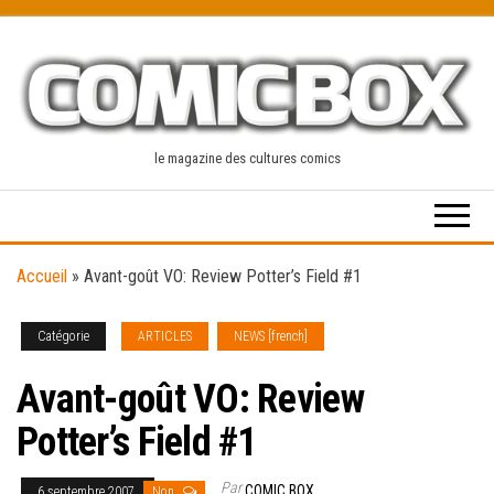
Skip
to
the
content
le magazine des cultures comics
Accueil
»
Avant-goût VO: Review Potter’s Field #1
Catégorie
ARTICLES
NEWS [french]
Avant-goût VO: Review
Potter’s Field #1
Par
COMIC BOX
6 septembre 2007
Non