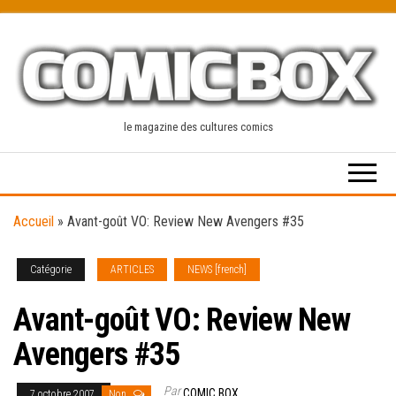
Skip
to
the
content
le magazine des cultures comics
Accueil
»
Avant-goût VO: Review New Avengers #35
Catégorie
ARTICLES
NEWS [french]
Avant-goût VO: Review New
Avengers #35
Par
COMIC BOX
7 octobre 2007
Non