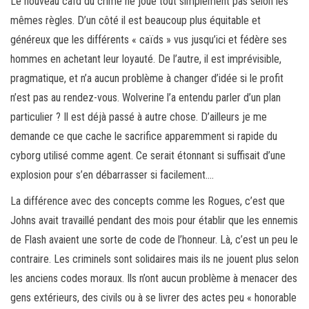
Le nouveau caïd du crime ne joue tout simplement pas selon les
mêmes règles. D’un côté il est beaucoup plus équitable et
généreux que les différents « caïds » vus jusqu’ici et fédère ses
hommes en achetant leur loyauté. De l’autre, il est imprévisible,
pragmatique, et n’a aucun problème à changer d’idée si le profit
n’est pas au rendez-vous. Wolverine l’a entendu parler d’un plan
particulier ? Il est déjà passé à autre chose. D’ailleurs je me
demande ce que cache le sacrifice apparemment si rapide du
cyborg utilisé comme agent. Ce serait étonnant si suffisait d’une
explosion pour s’en débarrasser si facilement….
La différence avec des concepts comme les Rogues, c’est que
Johns avait travaillé pendant des mois pour établir que les ennemis
de Flash avaient une sorte de code de l’honneur. Là, c’est un peu le
contraire. Les criminels sont solidaires mais ils ne jouent plus selon
les anciens codes moraux. Ils n’ont aucun problème à menacer des
gens extérieurs, des civils ou à se livrer des actes peu « honorable