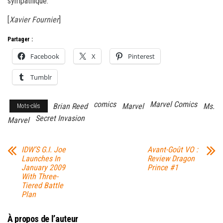
sympathique.
[
Xavier Fournier
]
Partager :
Facebook
X
Pinterest
Tumblr
comics
Marvel Comics
Brian Reed
Marvel
Ms.
Mots-clés
Secret Invasion
Marvel
IDW’S G.I. Joe
Avant-Goût VO :
Launches In
Review Dragon
January 2009
Prince #1
With Three-
Tiered Battle
Plan
À propos de l’auteur