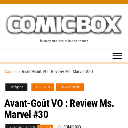
Skip
to
the
content
le magazine des cultures comics
Accueil
»
Avant-Goût VO : Review Ms. Marvel #30
Catégorie
ARTICLES
NEWS [french]
Avant-Goût VO : Review Ms.
Marvel #30
Par
COMIC BOX
9 septembre 2008
Non