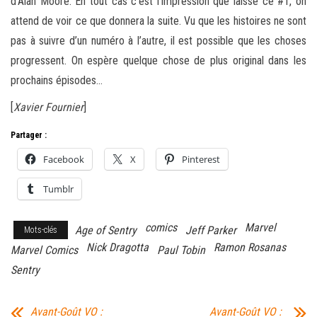
d’Alan Moore. En tout cas c’est l’impression que laisse ce #1, on
attend de voir ce que donnera la suite. Vu que les histoires ne sont
pas à suivre d’un numéro à l’autre, il est possible que les choses
progressent. On espère quelque chose de plus original dans les
prochains épisodes…
[
Xavier Fournier
]
Partager :
Facebook
X
Pinterest
Tumblr
comics
Marvel
Age of Sentry
Jeff Parker
Mots-clés
Nick Dragotta
Ramon Rosanas
Marvel Comics
Paul Tobin
Sentry
Avant-Goût VO :
Avant-Goût VO :