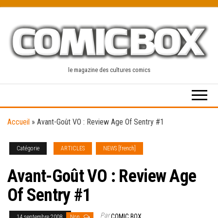
Skip
to
the
content
le magazine des cultures comics
Accueil
»
Avant-Goût VO : Review Age Of Sentry #1
Catégorie
ARTICLES
NEWS [french]
Avant-Goût VO : Review Age
Of Sentry #1
Par
COMIC BOX
14 septembre 2008
Non