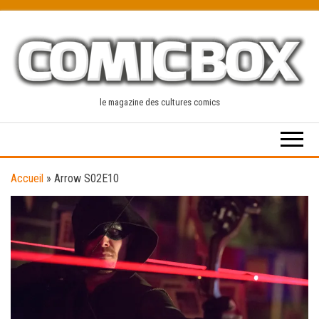
Skip
to
the
content
le magazine des cultures comics
Accueil
»
Arrow S02E10