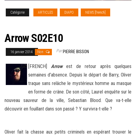
Catégorie
ARTICLES
DIAPO
NEWS [french]
SERIES
TV
Arrow S02E10
Par
PIERRE BISSON
16 janvier 2014
Non
[FRENCH]
Arrow
est de retour après quelques
semaines d’absence. Depuis le départ de Barry, Oliver
traque sans relâche le mystérieux homme au masque
en forme de crâne. De son côté, Laurel enquête sur le
nouveau sauveur de la ville, Sebastian Blood. Que va-t-elle
découvrir en fouillant dans son passé ? Y survivra-t-elle ?
–
Oliver fait la chasse aux petits criminels en espérant trouver le