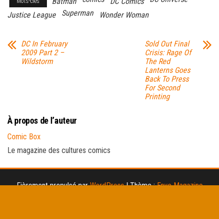
Batman
DC Comics
Mots-clés
Superman
Justice League
Wonder Woman
DC In February
Sold Out Final
2009 Part 2 –
Crisis: Rage Of
Wildstorm
The Red
Lanterns Goes
Back To Press
For Second
Printing
À propos de l’auteur
Comic Box
Le magazine des cultures comics
Fièrement propulsé par
WordPress
|
Thème :
Envo Magazine