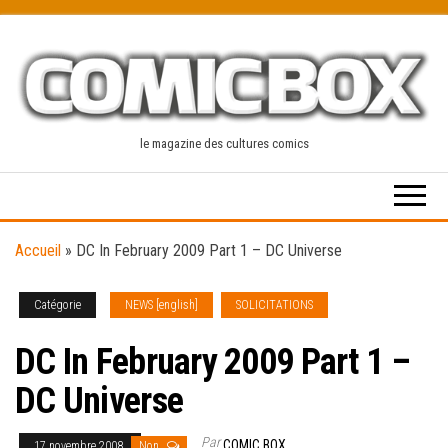
Skip
to
the
content
le magazine des cultures comics
Accueil
»
DC In February 2009 Part 1 – DC Universe
Catégorie
NEWS [english]
SOLICITATIONS
DC In February 2009 Part 1 –
DC Universe
Par
COMIC BOX
17 novembre 2008
Non