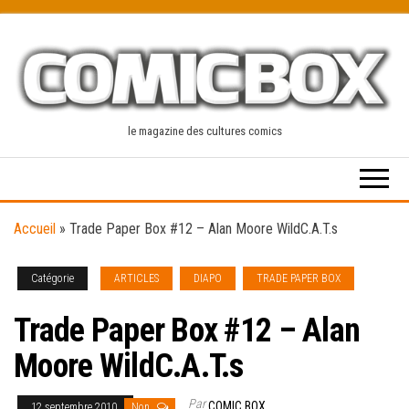
Skip
to
the
content
le magazine des cultures comics
Accueil
»
Trade Paper Box #12 – Alan Moore WildC.A.T.s
Catégorie
ARTICLES
DIAPO
TRADE PAPER BOX
Trade Paper Box #12 – Alan
Moore WildC.A.T.s
Par
COMIC BOX
12 septembre 2010
Non