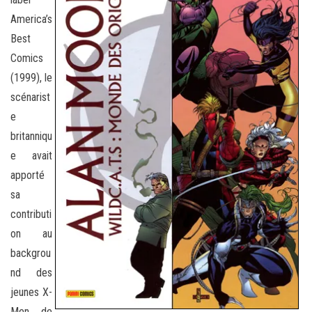
America’s
Best
Comics
(1999), le
scénarist
e
britanniqu
e avait
apporté
sa
contributi
on au
backgrou
nd des
jeunes X-
Men de