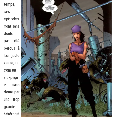
temps,
ces
épisodes
n’ont sans
doute
pas été
perçus à
leur juste
valeur, ce
constat
s’expliqu
e sans
doute par
une trop
grande
hétérogé