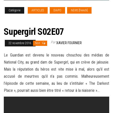
Catégorie
ARTICLES
DIAPO
NEWS [french]
SERIES
TV
Supergirl S02E07
Par
XAVIER FOURNIER
22 novembre 2016
Non
Le Guardian est devenu le nouveau chouchou des médias de
National City, au grand dam de Supergirl, qui en crève de jalousie.
Mais la réputation du héros est vite mise à mal, alors qu’il est
accusé de meurtres qu’il n’a pas commis. Malheureusement
l’épisode de cette semaine, au lieu de s’intituler « The Darkest
Place », pourrait aussi bien être titré « retour à la niaiserie »
…