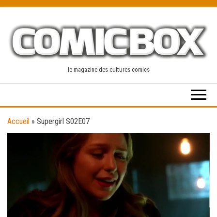
Skip
to
the
content
le magazine des cultures comics
Accueil
»
Supergirl S02E07