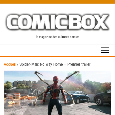
Skip
to
the
content
le magazine des cultures comics
Accueil
»
Spider-Man: No Way Home – Premier trailer