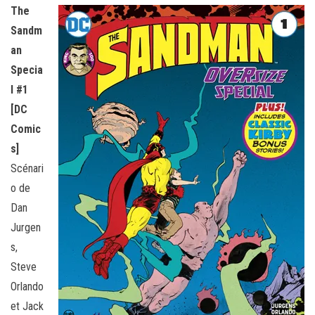
The
Sandm
an
Specia
l #1
[DC
Comic
s]
Scénari
o de
Dan
Jurgen
s,
Steve
Orlando
et Jack