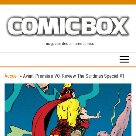
Skip
to
the
content
le magazine des cultures comics
Accueil
»
Avant-Première VO: Review The Sandman Special #1