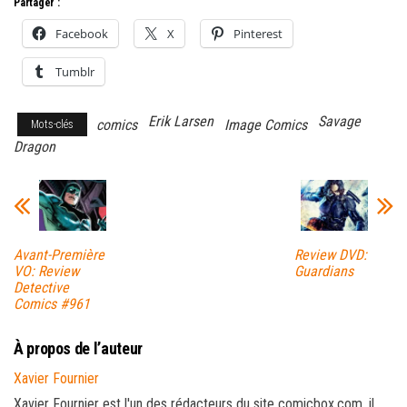
Partager :
Facebook
X
Pinterest
Tumblr
Erik Larsen
Savage
comics
Image Comics
Mots-clés
Dragon
Avant-Première
Review DVD:
VO: Review
Guardians
Detective
Comics #961
À propos de l’auteur
Xavier Fournier
Xavier Fournier est l'un des rédacteurs du site comicbox.com, il