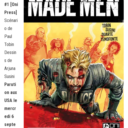
#1 [Oni
Press]
Scénari
o de
Paul
Tobin
Dessin
s de
Arjuna
Susini
Paruti
on aux
USA le
mercr
edi 6
septe