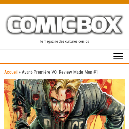
Skip
to
the
content
le magazine des cultures comics
Accueil
»
Avant-Première VO: Review Made Men #1