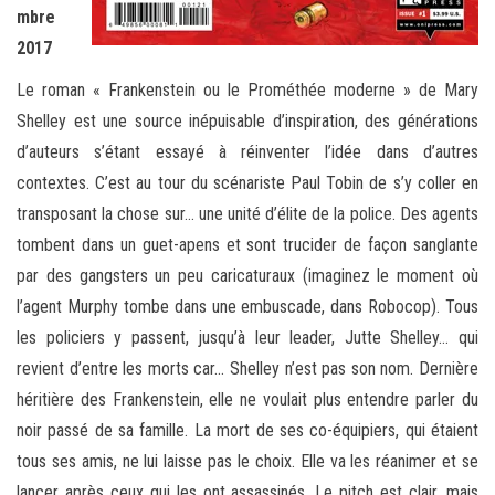
mbre
2017
Le roman « Frankenstein ou le Prométhée moderne » de Mary
Shelley est une source inépuisable d’inspiration, des générations
d’auteurs s’étant essayé à réinventer l’idée dans d’autres
contextes. C’est au tour du scénariste Paul Tobin de s’y coller en
transposant la chose sur… une unité d’élite de la police. Des agents
tombent dans un guet-apens et sont trucider de façon sanglante
par des gangsters un peu caricaturaux (imaginez le moment où
l’agent Murphy tombe dans une embuscade, dans Robocop). Tous
les policiers y passent, jusqu’à leur leader, Jutte Shelley… qui
revient d’entre les morts car… Shelley n’est pas son nom. Dernière
héritière des Frankenstein, elle ne voulait plus entendre parler du
noir passé de sa famille. La mort de ses co-équipiers, qui étaient
tous ses amis, ne lui laisse pas le choix. Elle va les réanimer et se
lancer après ceux qui les ont assassinés. Le pitch est clair, mais