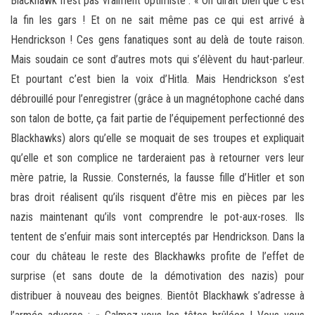
Blackhawk n’est pas vraiment optimiste : « On dirait bien que c’est
la fin les gars ! Et on ne sait même pas ce qui est arrivé à
Hendrickson ! Ces gens fanatiques sont au delà de toute raison.
Mais soudain ce sont d’autres mots qui s’élèvent du haut-parleur.
Et pourtant c’est bien la voix d’Hitla. Mais Hendrickson s’est
débrouillé pour l’enregistrer (grâce à un magnétophone caché dans
son talon de botte, ça fait partie de l’équipement perfectionné des
Blackhawks) alors qu’elle se moquait de ses troupes et expliquait
qu’elle et son complice ne tarderaient pas à retourner vers leur
mère patrie, la Russie. Consternés, la fausse fille d’Hitler et son
bras droit réalisent qu’ils risquent d’être mis en pièces par les
nazis maintenant qu’ils vont comprendre le pot-aux-roses. Ils
tentent de s’enfuir mais sont interceptés par Hendrickson. Dans la
cour du château le reste des Blackhawks profite de l’effet de
surprise (et sans doute de la démotivation des nazis) pour
distribuer à nouveau des beignes. Bientôt Blackhawk s’adresse à