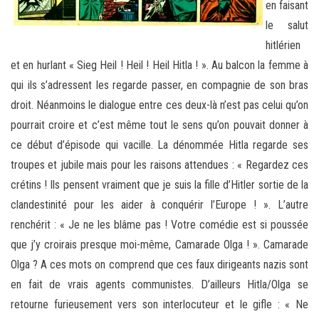
en faisant
le salut
hitlérien
et en hurlant « Sieg Heil ! Heil ! Heil Hitla ! ». Au balcon la femme à
qui ils s’adressent les regarde passer, en compagnie de son bras
droit. Néanmoins le dialogue entre ces deux-là n’est pas celui qu’on
pourrait croire et c’est même tout le sens qu’on pouvait donner à
ce début d’épisode qui vacille. La dénommée Hitla regarde ses
troupes et jubile mais pour les raisons attendues : « Regardez ces
crétins ! Ils pensent vraiment que je suis la fille d’Hitler sortie de la
clandestinité pour les aider à conquérir l’Europe ! ». L’autre
renchérit : « Je ne les blâme pas ! Votre comédie est si poussée
que j’y croirais presque moi-même, Camarade Olga ! ». Camarade
Olga ? A ces mots on comprend que ces faux dirigeants nazis sont
en fait de vrais agents communistes. D’ailleurs Hitla/Olga se
retourne furieusement vers son interlocuteur et le gifle : « Ne