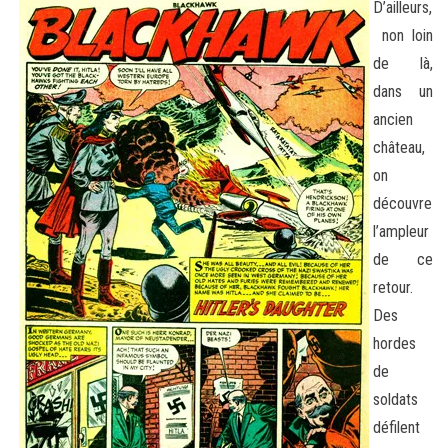
D’ailleurs,
non loin
de là,
dans un
ancien
château,
on
découvre
l’ampleur
de ce
retour.
Des
hordes
de
soldats
défilent