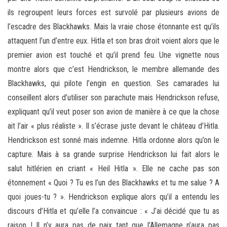
ils regroupent leurs forces est survolé par plusieurs avions de
l’escadre des Blackhawks. Mais la vraie chose étonnante est qu’ils
attaquent l’un d’entre eux. Hitla et son bras droit voient alors que le
premier avion est touché et qu’il prend feu. Une vignette nous
montre alors que c’est Hendrickson, le membre allemande des
Blackhawks, qui pilote l’engin en question. Ses camarades lui
conseillent alors d’utiliser son parachute mais Hendrickson refuse,
expliquant qu’il veut poser son avion de manière à ce que la chose
ait l’air « plus réaliste ». Il s’écrase juste devant le château d’Hitla.
Hendrickson est sonné mais indemne. Hitla ordonne alors qu’on le
capture. Mais à sa grande surprise Hendrickson lui fait alors le
salut hitlérien en criant « Heil Hitla ». Elle ne cache pas son
étonnement « Quoi ? Tu es l’un des Blackhawks et tu me salue ? A
quoi joues-tu ? ». Hendrickson explique alors qu’il a entendu les
discours d’Hitla et qu’elle l’a convaincue : « J’ai décidé que tu as
raison ! Il n’y aura pas de paix tant que l’Allemagne n’aura pas