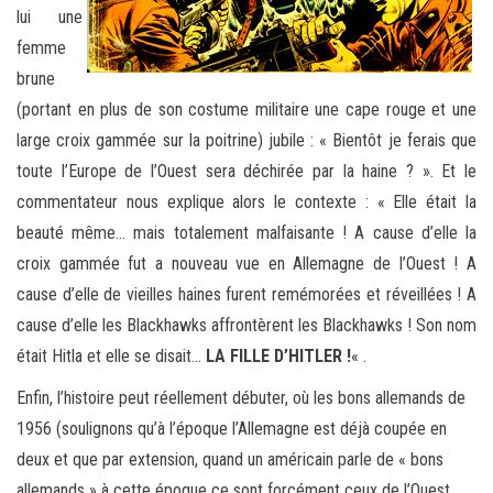
lui une
femme
brune
(portant en plus de son costume militaire une cape rouge et une
large croix gammée sur la poitrine) jubile : « Bientôt je ferais que
toute l’Europe de l’Ouest sera déchirée par la haine ? ». Et le
commentateur nous explique alors le contexte : « Elle était la
beauté même… mais totalement malfaisante ! A cause d’elle la
croix gammée fut a nouveau vue en Allemagne de l’Ouest ! A
cause d’elle de vieilles haines furent remémorées et réveillées ! A
cause d’elle les Blackhawks affrontèrent les Blackhawks ! Son nom
était Hitla et elle se disait…
LA FILLE D’HITLER !
« .
Enfin, l’histoire peut réellement débuter, où les bons allemands de
1956 (soulignons qu’à l’époque l’Allemagne est déjà coupée en
deux et que par extension, quand un américain parle de « bons
allemands » à cette époque ce sont forcément ceux de l’Ouest,