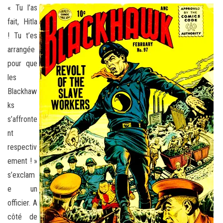
« Tu l’as
fait, Hitla
! Tu t’es
arrangée
pour que
les
Blackhaw
ks
s’affronte
nt
respectiv
ement ! »
s’exclam
e un
officier. A
côté de