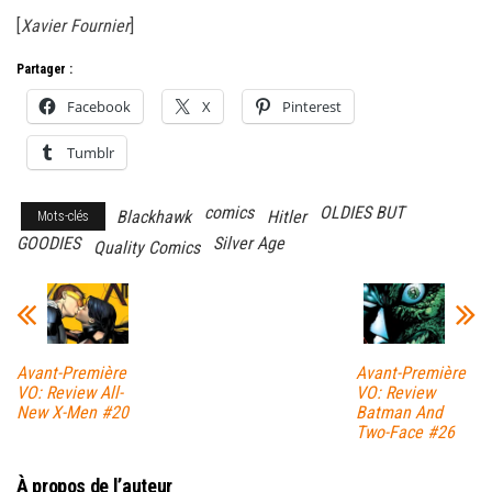
[
Xavier Fournier
]
Partager :
Facebook
X
Pinterest
Tumblr
comics
OLDIES BUT
Blackhawk
Hitler
Mots-clés
GOODIES
Silver Age
Quality Comics
Avant-Première
Avant-Première
VO: Review All-
VO: Review
New X-Men #20
Batman And
Two-Face #26
À propos de l’auteur