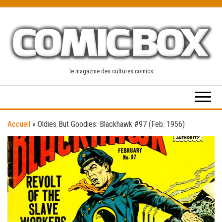
Skip
to
the
content
le magazine des cultures comics
Accueil
»
Oldies But Goodies: Blackhawk #97 (Feb. 1956)