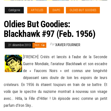
Catégorie
ARTICLES
DIAPO
OLDIES BUT GOODIES
Oldies But Goodies:
Blackhawk #97 (Feb. 1956)
Par
XAVIER FOURNIER
21 décembre 2013
Non
[FRENCH] Créés et lancés à l’aube de la Seconde
Guerre Mondiale, l’aviateur Blackhawk et son escadre
de « Faucons Noirs » ont connus une longévité
dépassant sans doute de loin les espoirs de leurs
créateurs. En 1956 ils étaient toujours en train de se battre. Et
voilà que le spectre
du nazisme montrait à nouveau son visage
avec… Hitla, la Fille d’Hitler ! Un épisode avec comme un petit
parfum d’Iron Sky…