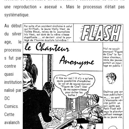
une reproduction « asexué ». Mais le processus n’était pas
systématique.
Au début
du silver
age, le
processu
s fut par
contre
quasi
institution
nalisé par
DC
Comics.
Cette
avalanch