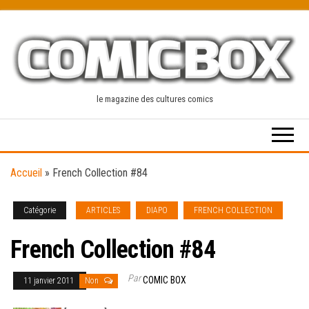
Skip
to
the
content
le magazine des cultures comics
Accueil
»
French Collection #84
Catégorie
ARTICLES
DIAPO
FRENCH COLLECTION
French Collection #84
Par
COMIC BOX
11 janvier 2011
Non