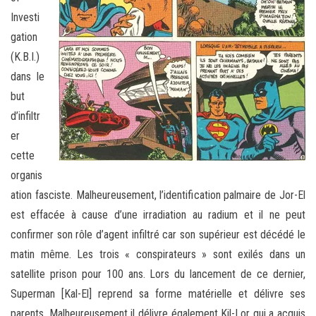
Investi
gation
(K.B.I.)
dans le
but
d’infiltr
er
cette
organis
ation fasciste. Malheureusement, l’identification palmaire de Jor-El
est effacée à cause d’une irradiation au radium et il ne peut
confirmer son rôle d’agent infiltré car son supérieur est décédé le
matin même. Les trois « conspirateurs » sont exilés dans un
satellite prison pour 100 ans. Lors du lancement de ce dernier,
Superman [Kal-El] reprend sa forme matérielle et délivre ses
parents. Malheureusement il délivre également Kil-Lor qui a acquis