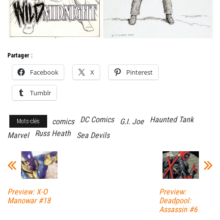
Partager :
Facebook
X
Pinterest
Tumblr
DC Comics
Haunted Tank
comics
G.I. Joe
Mots-clés
Russ Heath
Marvel
Sea Devils
Preview: X-O
Preview:
Manowar #18
Deadpool:
Assassin #6