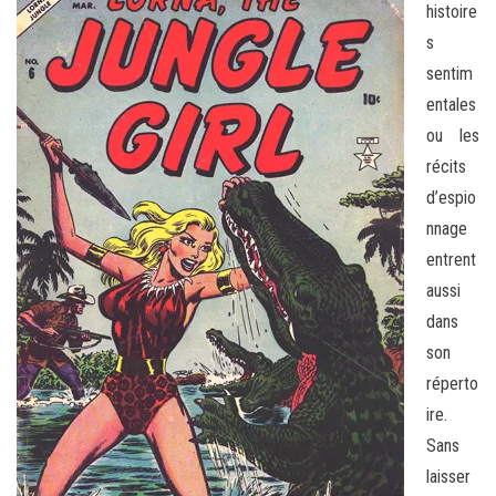
histoire
s
sentim
entales
ou les
récits
d’espio
nnage
entrent
aussi
dans
son
réperto
ire.
Sans
laisser