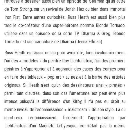
retrouve à dessiner aussi bien un épisode de Starman qu’un autre
de Tom Strong, sur un revival de Jonah Hex ou bien dans Immortal
Iron Fist. Entre autres curiosités, Russ Heath est aussi bien plus
tard le co-créateur d’une super-héroïne nomme Blonde Tornado,
utilisée dans un épisode de la série TV Dharma & Greg. Blonde
Tornado est une caricature de Dharma (Jenna Elfman).
Russ Heath est aussi connu pour avoir été, bien involontairement,
l’un des « modèles » du peintre Roy Lichtenstein, l’un des premiers
peintres à s’approprier et à aggrandir des cases des comics pour
en faire des tableaux « pop art » au nez et à la barbe des artistes
originaux. Si Heath n’est qu’un des dessinateurs ainsi « piratés »
parmi tant d’autres, dans son cas l’amertume est peut-être plus
intense puisqu’à la différence d’un Kirby, il n’a pas eu droit au
même niveau de reconnaissance « maistream » de son style. Là où
nombreux reconnaissaient forcément l’appropriation par
Lichtenstein d’un Magneto kirbyesque, ce n’était pas la même