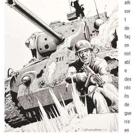
ath
sor
t
de
faç
on
not
abl
e
des
réc
its
de
gue
rre
en