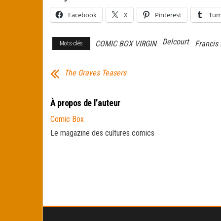
Facebook
X
Pinterest
Tum
Delcourt
COMIC BOX VIRGIN
Francis
Mots-clés
The Graves Teasers
À propos de l’auteur
Comic Box
Le magazine des cultures comics