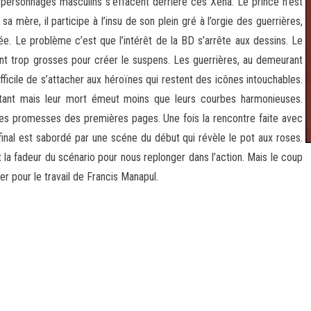
s personnages masculins s’effacent derrière ces Xéna. Le prince n’est
 mère, il participe à l’insu de son plein gré à l’orgie des guerrières,
née. Le problème c’est que l’intérêt de la BD s’arrête aux dessins. Le
 sont trop grosses pour créer le suspens. Les guerrières, au demeurant
ficile de s’attacher aux héroïnes qui restent des icônes intouchables.
rtant mais leur mort émeut moins que leurs courbes harmonieuses.
ir les promesses des premières pages. Une fois la rencontre faite avec
 final est sabordé par une scéne du début qui révèle le pot aux roses.
la fadeur du scénario pour nous replonger dans l’action. Mais le coup
r pour le travail de Francis Manapul.