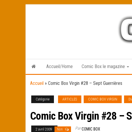
Skip
to
the
content
Accueil/Home
Comic Box le magazine
Accueil
»
Comic Box Virgin #28 – Sept Guerrières
Catégorie
ARTICLES
COMIC BOX VIRGIN
D
Comic Box Virgin #28 – S
Par
COMIC BOX
2 avril 2009
Non