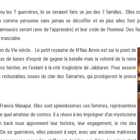
 les 7 guerrières, ils se seraient faits un jeu des 7 familles… Elles 
pée comme personne sans jamais se décoiffer
et en plus elles font p
 samouraïs seront ravis de l’apprendre) et leur code de l’honneur. Des
 masculine.
yen du VIe siècle… Le petit royaume de N’Nas Amon est sur le point de
 de lueurs d’espoir de gagner la bataille mais la volonté de la reine
ce héritier, en l’exilant à la cité troglodyte de Jabbaren. Pour assurer
res redoutables, issues du clan des Samartes, qui protégeront le prince
de Francis Manapul. Elles sont splendissimes ces femmes, représentées
e quel amateur de comics. Il a réussi à les imprégner d’un mysticisme
h back nous apprennent leur histoire, leur engagement, le rite des
 De six guerrières, elles passent à sept, avec une ancienne maîtresse