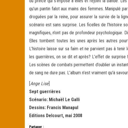
du prince qui s’impose à elles et rejoint la bande. Le
qu’un pantin falot aux mains des femmes. Manipulé par sa
droguées par la reine, pour assurer la survie de la lig
scénario est sans surprise. Les ficelles de l’histoire
magnifiques, n’ont pas de profondeur psychologique. Dif
Elles tombent toutes les unes après les autres pou
L’histoire laisse sur sa faim et ne parvient pas à ten
les guerrières, on se dit et après? L’effet de surprise
Les scènes de combats permettent d’oublier un instant 
de sang ne dure pas. L’album n’est vraiment qu’à savoure
[
Ange Lise
]
Sept guerrières
Scénario: Michaël Le Galli
Dessins: Francis Manapul
Editions Delcourt, mai 2008
Partager :