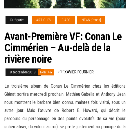
Catégorie
ARTICLES
DIAPO
NEWS [french]
Avant-Première VF: Conan Le
Cimmérien – Au-delà de la
rivière noire
Par
XAVIER FOURNIER
8 septembre 2018
Non
Le troisième album de Conan Le Cimmérien chez les éditions
Glénat sortira mercredi prochain. Mathieu Gabella et Anthony Jean
nous montrent le barbare bien connu, maintes fois visité, sous un
autre jour. Mais l’œuvre de Robert E. Howard, qu
i décrit le
parcours du personnage en des points évolutifs de sa vie (pour
schématiser, du voleur au roi), se prête justement au principe de la