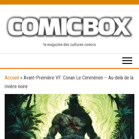
Skip
to
the
content
le magazine des cultures comics
Accueil
»
Avant-Première VF: Conan Le Cimmérien – Au-delà de la
rivière noire