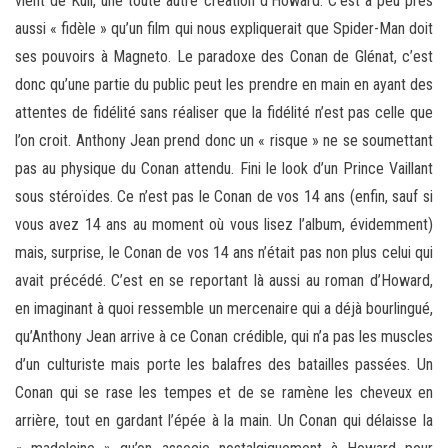
vient de Kull, une toute autre création d’Howard. C’est à peu près
aussi « fidèle » qu’un film qui nous expliquerait que Spider-Man doit
ses pouvoirs à Magneto. Le paradoxe des Conan de Glénat, c’est
donc qu’une partie du public peut les prendre en main en ayant des
attentes de fidélité sans réaliser que la fidélité n’est pas celle que
l’on croit. Anthony Jean prend donc un « risque » ne se soumettant
pas au physique du Conan attendu. Fini le look d’un Prince Vaillant
sous stéroïdes. Ce n’est pas le Conan de vos 14 ans (enfin, sauf si
vous avez 14 ans au moment où vous lisez l’album, évidemment)
mais, surprise, le Conan de vos 14 ans n’était pas non plus celui qui
avait précédé. C’est en se reportant là aussi au roman d’Howard,
en imaginant à quoi ressemble un mercenaire qui a déjà bourlingué,
qu’Anthony Jean arrive à ce Conan crédible, qui n’a pas les muscles
d’un culturiste mais porte les balafres des batailles passées. Un
Conan qui se rase les tempes et de se ramène les cheveux en
arrière, tout en gardant l’épée à la main. Un Conan qui délaisse la