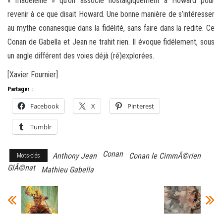
« madeleine » qu’on associe nostalgiquement à Howard pour
revenir à ce que disait Howard. Une bonne manière de s’intéresser
au mythe conanesque dans la fidélité, sans faire dans la redite. Ce
Conan de Gabella et Jean ne trahit rien. Il évoque fidélement, sous
un angle différent des voies déjà (ré)explorées.
[Xavier Fournier]
Partager :
Facebook
X
Pinterest
Tumblr
Conan
Anthony Jean
Conan le CimmÃ©rien
Mots-clés
GlÃ©nat
Mathieu Gabella