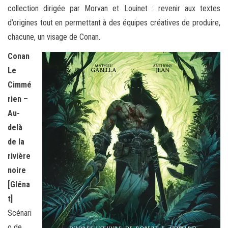
collection dirigée par Morvan et Louinet : revenir aux textes
d’origines tout en permettant à des équipes créatives de produire,
chacune, un visage de Conan.
Conan
Le
Cimmé
rien –
Au-
delà
de la
rivière
noire
[Gléna
t]
Scénari
o de