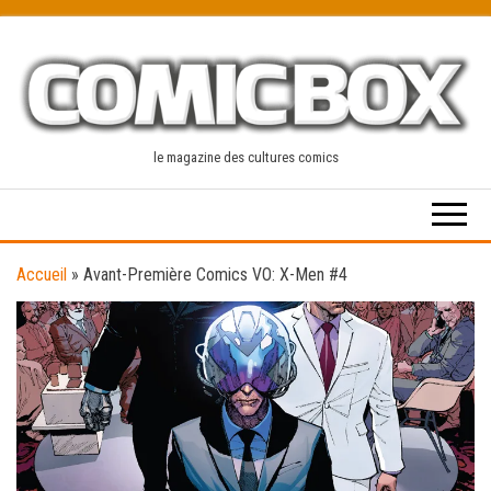
Skip
to
the
content
le magazine des cultures comics
Accueil
»
Avant-Première Comics VO: X-Men #4