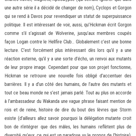
une autre série il a décidé de changer de nom), Cyclops et Gorgon
qui se rend à Davos pour revendiquer un statut de superpuissance
politique. Il est intéressant de voir, aussi, qu’Hickman écrit Gorgon
comme s’il s’agissait de Wolverine, jusqu’aux membres coupés
façon Logan contre le Hellfire Club… Globalement c’est une bonne
lecture. C’est forcément plus intéressant dès lors qu’il y a une
réaction externe, qu’il y a une sorte d’écho, un renvoi aux mutants
de leur propre image. Cependant pour que son projet fonctionne,
Hickman se retrouve une nouvelle fois obligé d’accentuer des
barrières. Il y a d’un côté des humains, de l’autre des mutants et
tout ce beau monde ne s’est jamais parlé. Tout au plus on accorde
à l’ambassadeur du Wakanda une vague phrase faisant mention de
rois et de reine, histoire de dire du bout des lèvres que Storm
existe (d’ailleurs allez savoir pourquoi la délégation mutante croit
bon de n’intégrer que des mâles, les humains reflètent plus de
diversité qu’eux, ce qui est un paradoxe vu le propos de l’histoire).