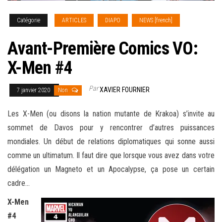
Catégorie
ARTICLES
DIAPO
NEWS [french]
Avant-Première Comics VO:
X-Men #4
Par
XAVIER FOURNIER
7 janvier 2020
Non
Les X-Men (ou disons la nation mutante de Krakoa) s’invite au
sommet de Davos pour y rencontrer d’autres puissances
mondiales. Un début de relations diplomatiques qui sonne aussi
comme un ultimatum. Il faut dire que lorsque vous avez dans votre
délégation un
Magneto et un Apocalypse, ça pose un certain
cadre…
X-Men
#4