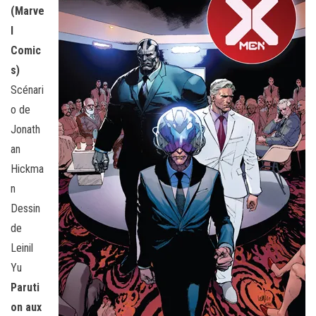
(Marve
l
Comic
s)
Scénari
o de
Jonath
an
Hickma
n
Dessin
de
Leinil
Yu
Paruti
on aux