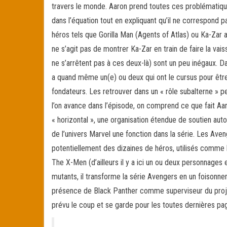
travers le monde. Aaron prend toutes ces problématiq
dans l’équation tout en expliquant qu’il ne correspond pas
héros tels que Gorilla Man (Agents of Atlas) ou Ka-Zar a
ne s’agit pas de montrer Ka-Zar en train de faire la vai
ne s’arrêtent pas à ces deux-là) sont un peu inégaux. Da
a quand même un(e) ou deux qui ont le cursus pour êtr
fondateurs. Les retrouver dans un « rôle subalterne » p
l’on avance dans l’épisode, on comprend ce que fait Aaron
« horizontal », une organisation étendue de soutien autou
de l’univers Marvel une fonction dans la série. Les Ave
potentiellement des dizaines de héros, utilisés comme l
The X-Men (d’ailleurs il y a ici un ou deux personnage
mutants, il transforme la série Avengers en un foisonnem
présence de Black Panther comme superviseur du projet,
prévu le coup et se garde pour les toutes dernières pa