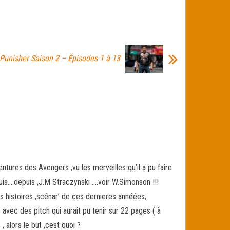
 Punisher Saison 2 – Épisodes 1 à 13
tures des Avengers ,vu les merveilles qu’il a pu faire
puis….depuis ,J.M Straczynski ….voir W.Simonson !!!
des histoires ,scénar’ de ces dernieres annéées,
vec des pitch qui aurait pu tenir sur 22 pages ( à
, alors le but ,cest quoi ?