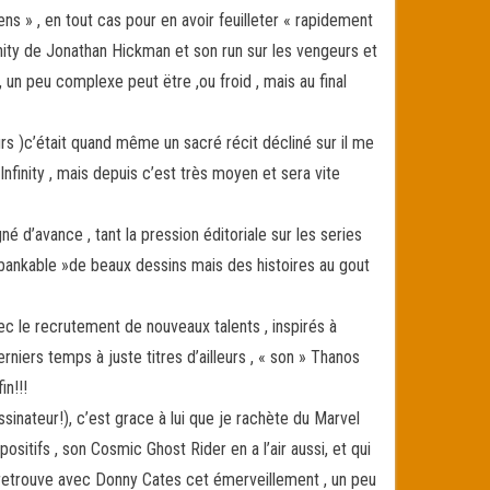
ens » , en tout cas pour en avoir feuilleter « rapidement
inity de Jonathan Hickman et son run sur les vengeurs et
 , un peu complexe peut ëtre ,ou froid , mais au final
eurs )c’était quand même un sacré récit décliné sur il me
finity , mais depuis c’est très moyen et sera vite
 d’avance , tant la pression éditoriale sur les series
 bankable »de beaux dessins mais des histoires au gout
c le recrutement de nouveaux talents , inspirés à
rniers temps à juste titres d’ailleurs , « son » Thanos
in!!!
inateur!), c’est grace à lui que je rachète du Marvel
sitifs , son Cosmic Ghost Rider en a l’air aussi, et qui
 retrouve avec Donny Cates cet émerveillement , un peu