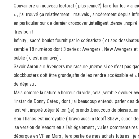
Convaincre un nouveau lectorat ( plus jeune?) faire fuir les « anci
« , j’ai trouvé ça relativement …mauvais , sincèrement depuis Inf
en particulier sur ce dernier crossover ,intelligent ,dense ,inspiré
,très bon !
Infinity , sacré boulot fournit par le scénariste ( et ses dessinat
semble 18 numéros dont 3 series : Avengers , New Avengers et In
oublié ( c’est mon avis) ,
Savoir Aaron sur Avengers me rassure ,même si ce n’est pas gagné
blockbusters doit être grande,afin de les rendre accéssible et «
de déjà vu ,
Mais comme la nature a horreur du vide ,cela ,semble évoluer ave
l’instar de Donny Cates , dont j’ai beaucoup entendu parler ces de
,est vif , inspiré ,déjanté ,on (je) prends ,beaucoup de plaisirs…enf
Son Thanos est incroyable ( bravo aussi à Geoff Shaw , super dess
,sa version de Venom en a l’air également , vu les commentaires po
débarque en VF en Mars , fera partie de mes achats futures , je