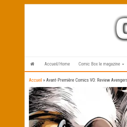
Skip
to
the
content
Accueil/Home
Comic Box le magazine
Accueil
»
Avant-Première Comics VO: Review Avenger