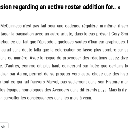
ssion regarding an active roster addition for.. »
McGuinness n’est pas fait pour une cadence régulière, ni même, il sem
artager la pagination avec un autre artiste, dans le cas présent Cory Sm
etier, ce qui fait que l’épisode a quelques sautes d’humeur graphiques. 
aurait sans doute fallu que la colorisation se fasse plus sombre sur 
ans ce numéro. Avec le risque de provoquer des réactions assez diverse
ée. D’autres, comme dit plus haut, coinceront sur l’idée que certains h
ulier par Aaron, permet de se projeter vers autre chose que des histo
à tout ce qui fait l’univers Marvel, pas seulement dans son Histoire mai
es équipes homologues des Avengers dans différents pays. Mais là il y a
’en surveiller les conséquences dans les mois à venir.
blr