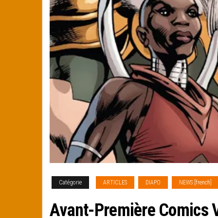
Catégorie
ARTICLES
DIAPO
NEWS [french]
Avant-Première Comics 