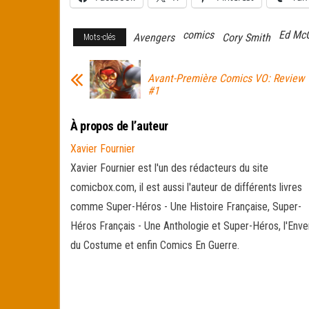
comics
Ed Mc
Avengers
Cory Smith
Mots-clés
Avant-Première Comics VO: Review 
#1
À propos de l’auteur
Xavier Fournier
Xavier Fournier est l'un des rédacteurs du site
comicbox.com, il est aussi l'auteur de différents livres
comme Super-Héros - Une Histoire Française, Super-
Héros Français - Une Anthologie et Super-Héros, l'Enve
du Costume et enfin Comics En Guerre.