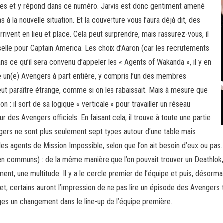
ues et y répond dans ce numéro. Jarvis est donc gentiment amené
 à la nouvelle situation. Et la couverture vous l’aura déjà dit, des
rrivent en lieu et place. Cela peut surprendre, mais rassurez-vous, il
sselle pour Captain America. Les choix d’Aaron (car les recrutements
ns ce qu’il sera convenu d’appeler les « Agents of Wakanda », il y en
e un(e) Avengers à part entière, y compris l’un des membres
eut paraître étrange, comme si on les rabaissait. Mais à mesure que
 : il sort de sa logique « verticale » pour travailler un réseau
r des Avengers officiels. En faisant cela, il trouve à toute une partie
ngers ne sont plus seulement sept types autour d’une table mais
es agents de Mission Impossible, selon que l’on ait besoin d’eux ou pas.
s en communs) : de la même manière que l’on pouvait trouver un Deathlo
ent, une multitude. Il y a le cercle premier de l’équipe et puis, désormai
 certains auront l’impression de ne pas lire un épisode des Avengers t
ges un changement dans le line-up de l’équipe première.