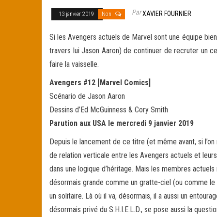
Par
XAVIER FOURNIER
13 janvier 2019
Non
Si les Avengers actuels de Marvel sont une équipe bien
travers lui Jason Aaron) de continuer de recruter un ce
faire la vaisselle.
Avengers #12 [Marvel Comics]
Scénario de Jason Aaron
Dessins d’Ed McGuinness & Cory Smith
Parution aux USA le mercredi 9 janvier 2019
Depuis le lancement de ce titre (et même avant, si l’
de relation verticale entre les Avengers actuels et leurs
dans une logique d’héritage. Mais les membres actuels 
désormais grande comme un gratte-ciel (ou comme le cad
un solitaire. Là où il va, désormais, il a aussi un ent
désormais privé du S.H.I.E.L.D., se pose aussi la question