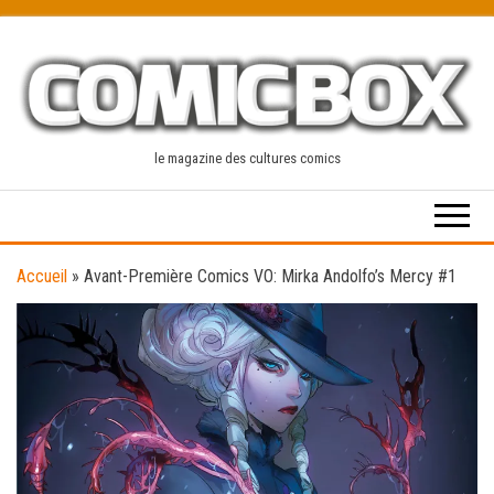
Skip
to
the
content
le magazine des cultures comics
Accueil
»
Avant-Première Comics VO: Mirka Andolfo’s Mercy #1