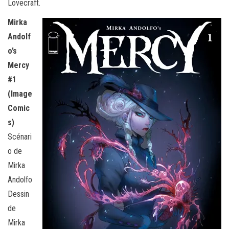
Lovecraft.
Mirka
Andolf
o’s
Mercy
#1
(Image
Comic
s)
Scénari
o de
Mirka
Andolfo
Dessin
de
Mirka