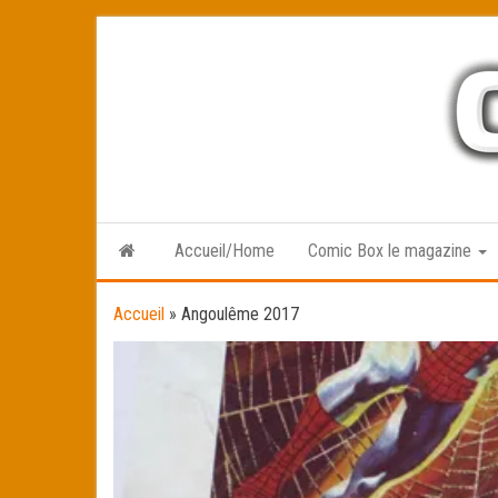
Skip
to
the
content
Accueil/Home
Comic Box le magazine
Accueil
»
Angoulême 2017