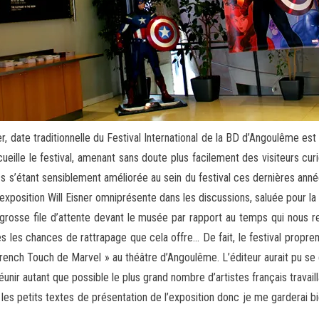
ier, date traditionnelle du Festival International de la BD d’Angoulême e
ille le festival, amenant sans doute plus facilement des visiteurs curie
s s’étant sensiblement améliorée au sein du festival ces dernières anné
exposition Will Eisner omniprésente dans les discussions, saluée pour la
p grosse file d’attente devant le musée par rapport au temps qui nous 
s les chances de rattrapage que cela offre… De fait, le festival propre
 French Touch de Marvel » au théâtre d’Angoulême. L’éditeur aurait pu
 réunir autant que possible le plus grand nombre d’artistes français trava
t les petits textes de présentation de l’exposition donc je me garderai bi