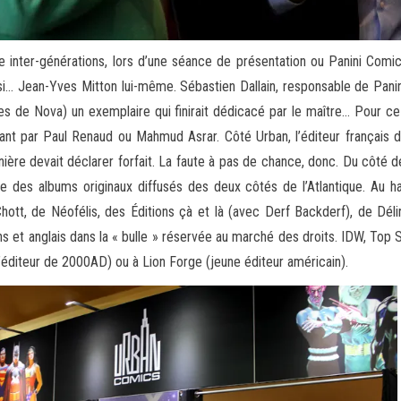
ntre inter-générations, lors d’une séance de présentation ou Panini Comic
i… Jean-Yves Mitton lui-même. Sébastien Dallain, responsable de Panini
es de Nova) un exemplaire qui finirait dédicacé par le maître… Pour ce
ssant par Paul Renaud ou Mahmud Asrar. Côté Urban, l’éditeur français 
rnière devait déclarer forfait. La faute à pas de chance, donc. Du côté d
e des albums originaux diffusés des deux côtés de l’Atlantique. Au has
hott, de Néofélis, des Éditions çà et là (avec Derf Backderf), de Déli
ins et anglais dans la « bulle » réservée au marché des droits. IDW, Top
l’éditeur de 2000AD) ou à Lion Forge (jeune éditeur américain).