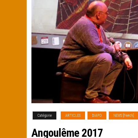
Catégorie
ARTICLES
DIAPO
NEWS [french]
Angoulême 2017