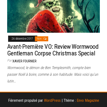
26 décembre 2017
Non
Avant-Première VO: Review Wormwood
Gentleman Corpse Christmas Special
Par
XAVIER FOURNIER
Wormwood, le démon de Ben Templesmith, compte bien
passer Noël à boire, comme à son habitude. Mais voici qu’un
lutin…
Fièrement propulsé par
WordPress
|
Thème :
Envo Magazine