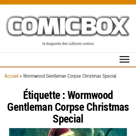
Skip
to
the
content
le magazine des cultures comics
Accueil
»
Wormwood Gentleman Corpse Christmas Special
Étiquette :
Wormwood
Gentleman Corpse Christmas
Special