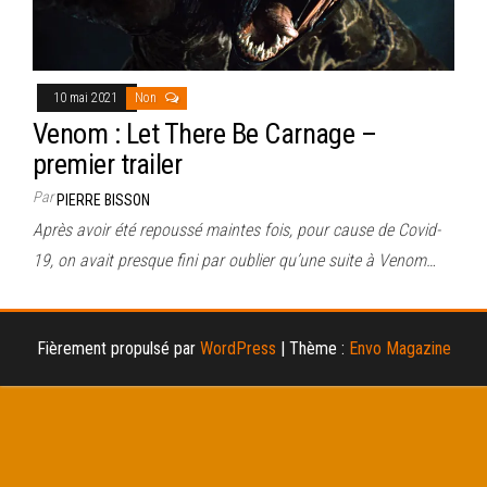
10 mai 2021
Non
Venom : Let There Be Carnage –
premier trailer
Par
PIERRE BISSON
Après avoir été repoussé maintes fois, pour cause de Covid-
19, on avait presque fini par oublier qu’une suite à Venom…
Fièrement propulsé par
WordPress
|
Thème :
Envo Magazine