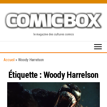
Skip
to
the
content
le magazine des cultures comics
Accueil
»
Woody Harrelson
Étiquette :
Woody Harrelson