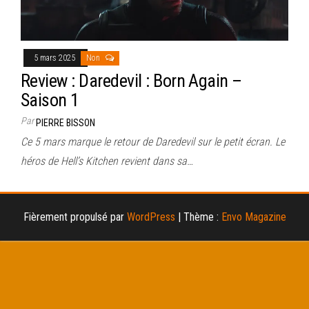
5 mars 2025
Non
Review : Daredevil : Born Again –
Saison 1
Par
PIERRE BISSON
Ce 5 mars marque le retour de Daredevil sur le petit écran. Le
héros de Hell’s Kitchen revient dans sa…
Fièrement propulsé par
WordPress
|
Thème :
Envo Magazine