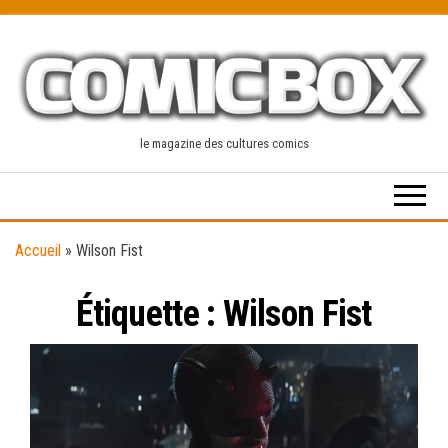
Skip
to
the
content
le magazine des cultures comics
Accueil
»
Wilson Fist
Étiquette :
Wilson Fist