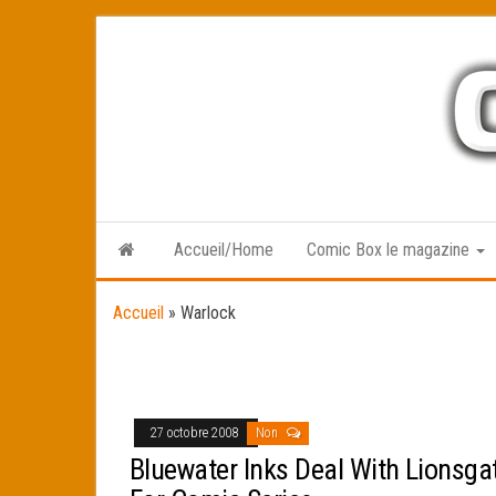
Skip
to
the
content
Accueil/Home
Comic Box le magazine
Accueil
»
Warlock
27 octobre 2008
Non
Bluewater Inks Deal With Lionsga