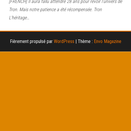
[FRENCH] Il aura fallu attendre 28 ans pour revoir l’univers de
Tron. Mais notre patience a été récompensée. Tron
L’héritage…
Fièrement propulsé par
WordPress
|
Thème :
Envo Magazine