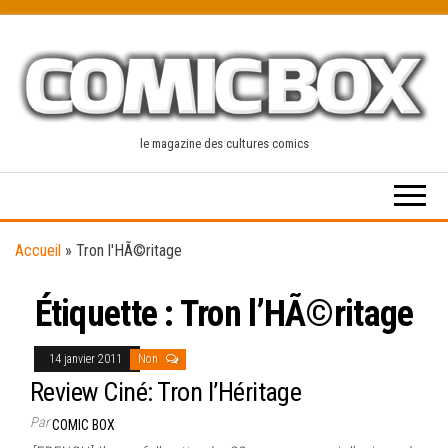
Skip
to
the
content
le magazine des cultures comics
Accueil
»
Tron l'HÃ©ritage
Étiquette :
Tron l’HÃ©ritage
14 janvier 2011
Non
Review Ciné: Tron l’Héritage
Par
COMIC BOX