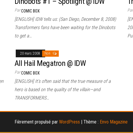
Dinobots #1 – Spotlight @ IDW
T
Par
Pa
COMIC BOX
[ENGLISH] IDW tells us: (San Diego, December 8, 2008)
[E
Transformers fans have been waiting for the Dinobots
20
to get a…
Pu
20 mars 2008
Non
All Hail Megatron @ IDW
Par
COMIC BOX
en
[ENGLISH] It’s often said that the true measure of a
hero is based on the quality of the villain—and
TRANSFORMERS…
Fièrement propulsé par
WordPress
|
Thème :
Envo Magazine