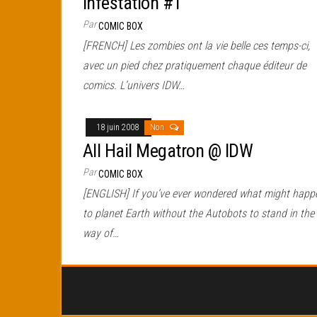
Infestation #1
Par
COMIC BOX
[FRENCH] Les zombies ont la vie belle ces temps-ci,
avec un pied chez pratiquement chaque éditeur de
comics. L’univers IDW…
18 juin 2008
Non
All Hail Megatron @ IDW
Par
COMIC BOX
[ENGLISH] If you’ve ever wondered what might happ
to planet Earth without the Autobots to stand in the
way of…