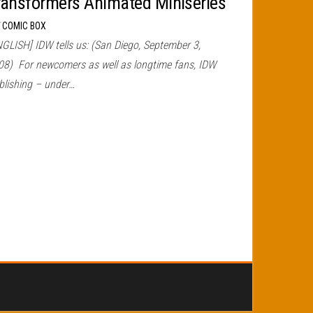
ransformers Animated Miniseries
r
COMIC BOX
NGLISH] IDW tells us: (San Diego, September 3,
08) For newcomers as well as longtime fans, IDW
blishing – under…