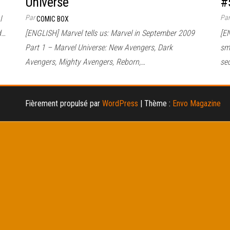
Universe
#
Par
Pa
l
COMIC BOX
d…
[ENGLISH] Marvel tells us: Marvel in September 2009
[EN
Part 1 – Marvel Universe: New Avengers, Dark
sm
Avengers, Mighty Avengers, Reborn,…
se
Fièrement propulsé par
WordPress
|
Thème :
Envo Magazine