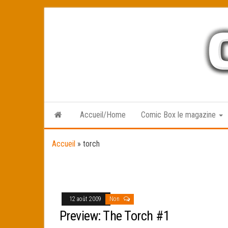
Skip
to
the
content
Accueil/Home
Comic Box le magazine
Accueil
»
torch
12 août 2009
Non
Preview: The Torch #1