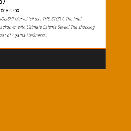
57
r
COMIC BOX
GLISH] Marvel tell us : THE STORY: The final
ackdown with Ultimate Salem’s Seven! The shocking
cret of Agatha Harkness!…