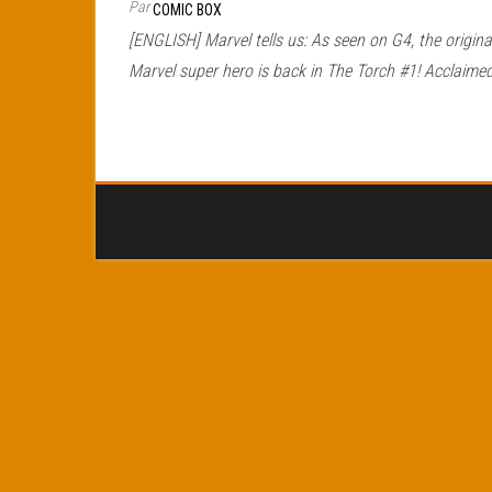
Par
COMIC BOX
[ENGLISH] Marvel tells us: As seen on G4, the origina
Marvel super hero is back in The Torch #1! Acclaime