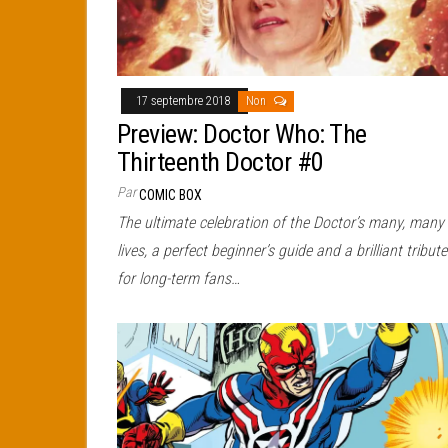
17 septembre 2018
Non
Preview: Doctor Who: The
Thirteenth Doctor #0
Par
COMIC BOX
The ultimate celebration of the Doctor’s many, many
lives, a perfect beginner’s guide and a brilliant tribute
for long-term fans…