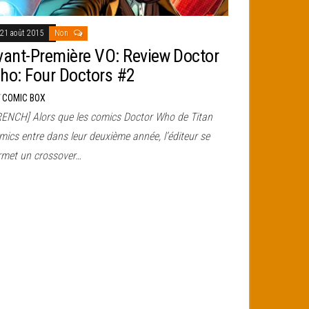
21 août 2015
Non
vant-Première VO: Review Doctor
ho: Four Doctors #2
r
COMIC BOX
RENCH] Alors que les comics Doctor Who de Titan
ics entre dans leur deuxième année, l’éditeur se
rmet un crossover…