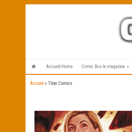
Skip
to
the
content
Accueil/Home
Comic Box le magazine
Accueil
»
Titan Comics