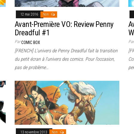
12 mai 2016
Non
Avant-Première VO: Review Penny
A
Dreadful #1
W
Par
Pa
COMIC BOX
[FRENCH] L’univers de Penny Dreadful fait la transition
[F
du petit écran à l’univers des comics. Pour l’occasion,
Com
pas de problème…
pe
13 novembre 2013
Non