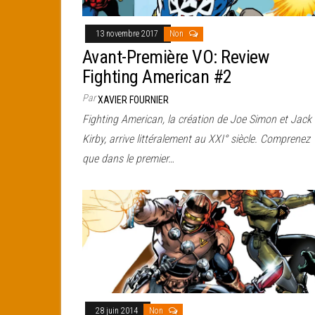
13 novembre 2017
Non
Avant-Première VO: Review
Fighting American #2
Par
XAVIER FOURNIER
Fighting American, la création de Joe Simon et Jack
Kirby, arrive littéralement au XXI° siècle. Comprenez
que dans le premier…
28 juin 2014
Non