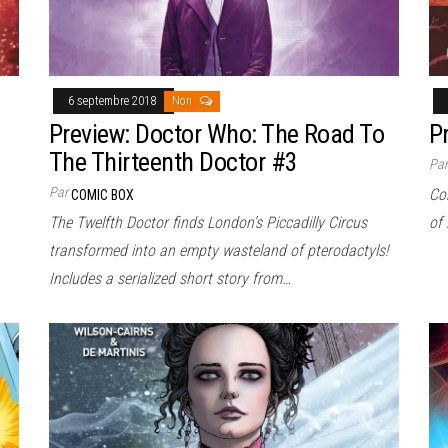
6 septembre 2018
Non
Preview: Doctor Who: The Road To
P
The Thirteenth Doctor #3
Pa
Par
Con
COMIC BOX
The Twelfth Doctor finds London’s Piccadilly Circus
of 
transformed into an empty wasteland of pterodactyls!
Includes a serialized short story from…