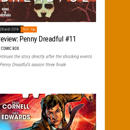
28 août 2018
Non
review: Penny Dreadful #11
r
COMIC BOX
tinues the story directly after the shocking events
Penny Dreadful’s season three finale